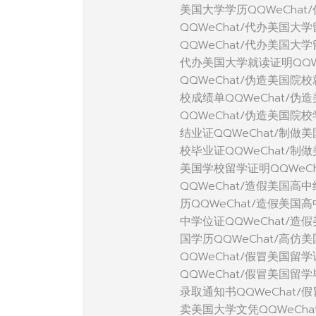
美国大学学历QQWeChat
QQWeChat/代办美国大
QQWeChat/代办美国大
代办美国大学就读证明QQW
QQWeChat/伪造美国院
校成绩单QQWeChat/伪
QQWeChat/伪造美国院
结业证QQWeChat/制做
校毕业证QQWeChat/制
美国学校留学证明QQWeC
QQWeChat/造假美国高
历QQWeChat/造假美国
中学位证QQWeChat/造
国学历QQWeChat/高仿
QQWeChat/假冒美国留
QQWeChat/假冒美国留
录取通知书QQWeChat/
卖美国大学文凭QQWeCha