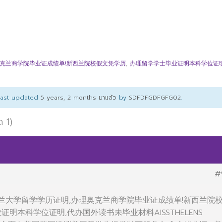
克兰商学院毕业证成绩单!新西兰院校假文凭学历
,
办理留学学士毕业证明本科学位证
 last updated
5 years, 2 months มาแล้ว
by
SDFDFGDFGFG02
.
ด 1)
#
办新西兰大学留学学历证明,办理奥克兰商学院毕业证成绩单!新西兰院
明本科学位证明,代办国外读书未毕业材料AISSTHELENS