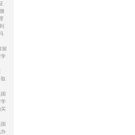
证
\微
理
到
吗
查留
留学
证
录取
美国
留学
购买
美国
代办