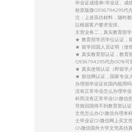
毕业证成绩单!.毕业证、
校原版微Q936794295代
注：上述高仿材料，随时都
以根据客户要求安排。
主营业务二，真实教育部学
★ 教育部学历学位认证，
★ 留学回国人员证明（使
★ 真实教育部认证，教育
Q936794295代办00%可
★ 真实使馆认证（即留学
★ 留信网认证，国家专业
办理假毕业证在国内能用吗
没有正常毕业怎么办理毕业
科而没有正常毕业Q\微信
导致回国得不到教育部认证
文凭怎么办Q\微信办理本科
士毕业证Q\微信网上买文
Q\微信国外大学文凭高仿