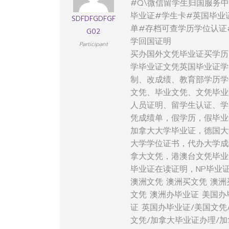
#Q\微信留学生归国服务
毕业证#学生卡#英国毕业
SDFDFGDFGF
单#存档可查学历学位认证
G02
学回国证明
Participant
买办国外文凭毕业证买学历
学毕业证文凭英国毕业证学
制、改成绩、教育部学历学
文凭、毕业文凭、文凭毕业
人员证明、留学生认证、学
凭成绩单，假学历，假毕业
加拿大大学毕业证，德国大
大学学位证书，代办大学成
拿大文凭，港澳台文凭毕业
毕业证在读证明，NP毕业证
澳洲文凭 澳洲买文凭 澳
文凭 澳洲办毕业证 美国办
证 英国办毕业证/美国文凭
文凭/加拿大毕业证办理/加