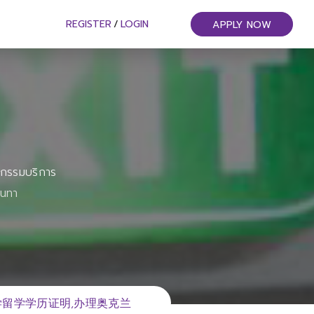
REGISTER
/
LOGIN
APPLY NOW
หกรรมบริการ
ันทา
大学留学学历证明,办理奥克兰