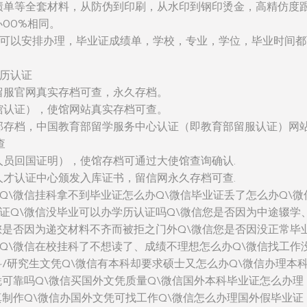
成绩单等全套材料，从防伪到印刷，从水印到钢印烫金，高精仿度
办00%相同。
可以安排办理，毕业证成绩单，学校，专业，学位，毕业时间都
历认证
留服官网真实存档可查，永久存档。
馆认证），使馆网站真实存档可查。
部存档，中国教育部留学服务中心认证（即教育部留服认证）网
查
人员回国证明），使馆存档可通过大使馆查询确认.
人才认证中心颁发入库证书，留信网永久存档可查.
Q\微信挂科拿不到毕业证怎么办Q\微信毕业证丢了怎么办Q\微
证Q\微信没毕业可以办学历认证吗Q\微信您是否因为中途辍学
您是否因为递交材料不齐而被拒之门外Q\微信您是否因没正常毕
Q\微信在校挂科了不想读了、成绩不理想怎么办Q\微信找工作
/研究生文凭Q\微信有本科却要求硕士又怎么办Q\微信办理本科
凭可靠吗Q\微信买国外文凭质量Q\微信国外本科毕业证怎么办理
真制作Q\微信办国外文凭可找工作Q\微信怎么办理国外假毕业证