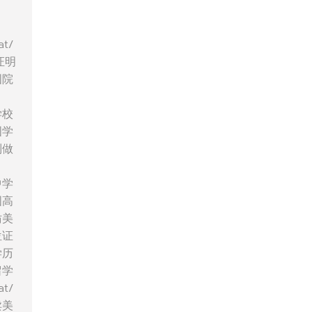
t/
证明
国院
学校
国学
制做
中学
国高
仿美
位证
学历
留学
t/
卖美