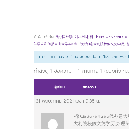
ติดป้ายกำกับ:
代办国外读书未毕业材料Libera Università di li
兰语言和传播自由大学毕业证成绩单!意大利院校假文凭学历
,
This topic has 0 ข้อความตอบกลับ, 1 เสียง, and was
กำลังดู 1 ข้อความ - 1 ผ่านทาง 1 (ของทั้งหม
ผู้เขียน
ข้อความ
31 พฤษภาคม 2021 เวลา 9:38 น.
-微Q936794295代
大利院校假文凭学历,办理留