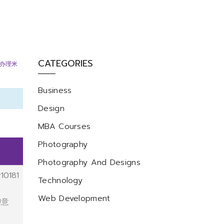
CATEGORIES
办理米
Business
Design
MBA Courses
Photography
Photography And Designs
10181
Technology
Web Development
!意