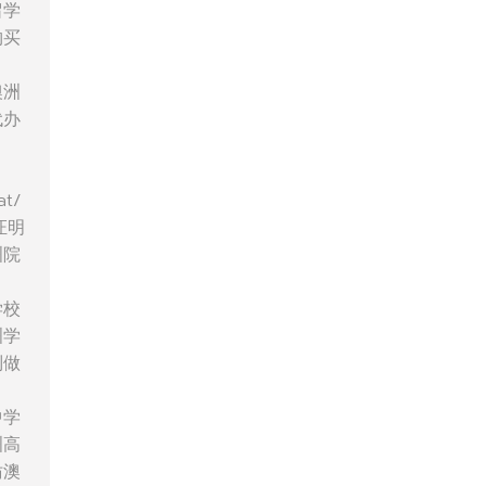
留学
购买
澳洲
代办
t/
证明
洲院
学校
洲学
制做
中学
洲高
仿澳