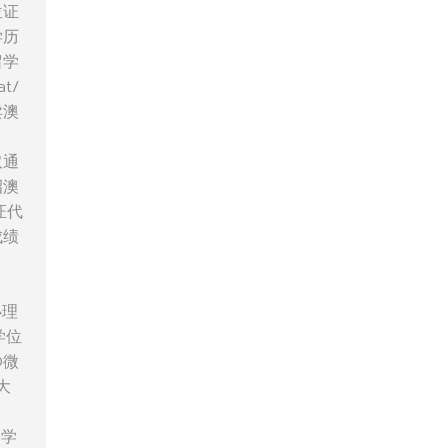
位证
学历
留学
t/
卖澳
取通
招澳
证代
成绩
办理
学位
NO微
大
学学