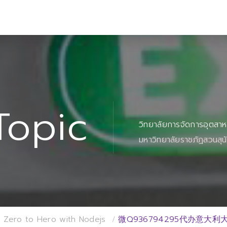
Topic
วิทยาลัยการจัดการอุตสา
มหาวิทยาลัยราชภัฏสวนสุน
 Zero to Hero with Nodejs
微Q936794295代办意大