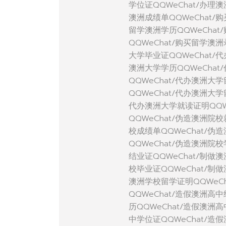
学位证QQWeChat/办理
澳洲成绩单QQWeChat/
留学澳洲学历QQWeCha
QQWeChat/购买留学澳
大学毕业证QQWeChat/
澳洲大学学历QQWeChat
QQWeChat/代办澳洲大
QQWeChat/代办澳洲大
代办澳洲大学就读证明QQW
QQWeChat/伪造澳洲院
校成绩单QQWeChat/伪
QQWeChat/伪造澳洲院
结业证QQWeChat/制做
校毕业证QQWeChat/制
澳洲学校留学证明QQWeC
QQWeChat/造假澳洲高
历QQWeChat/造假澳洲
中学位证QQWeChat/造