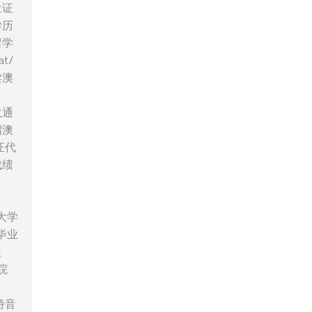
位证
学历
留学
t/
卖澳
取通
招澳
证代
成绩
利大学
毕业
微
院
o
斯特音