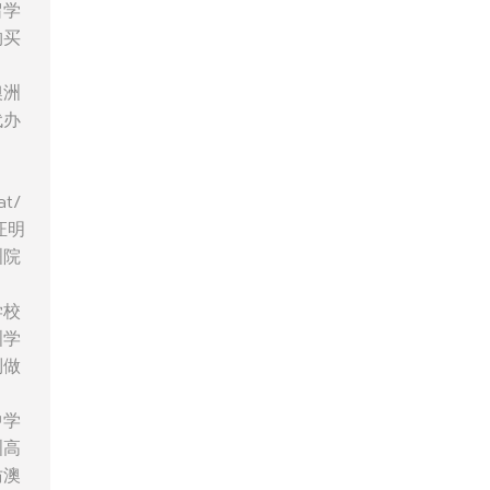
留学
购买
澳洲
代办
t/
证明
洲院
学校
洲学
制做
中学
洲高
仿澳