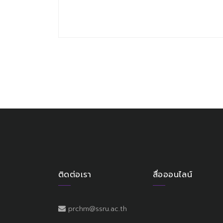
ติดต่อเรา
สื่อออนไลน์
prchm@ssru.ac.th