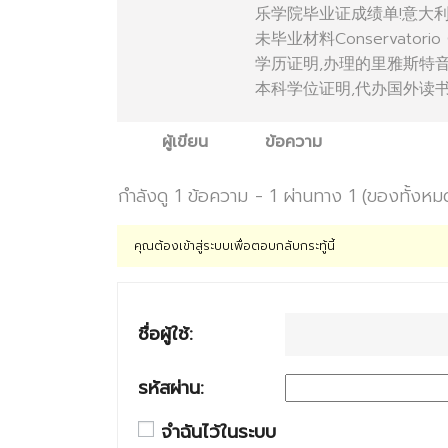
乐学院毕业证成绩单!意大
未毕业材料Conservatorio 
学历证明,办理的里雅斯特
本科学位证明,代办国外读书未毕业材料
ผู้เขียน
ข้อความ
กำลังดู 1 ข้อความ - 1 ผ่านทาง 1 (ของทั้งหม
คุณต้องเข้าสู่ระบบเพื่อตอบกลับกระทู้นี้
ชื่อผู้ใช้:
รหัสผ่าน:
จำฉันไว้ในระบบ