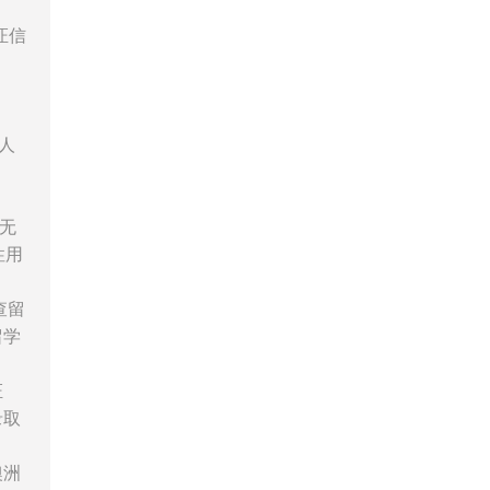
证信
人
无
性用
查留
留学
证
录取
澳洲