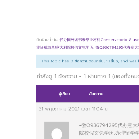
ติดป้ายกำกับ:
代办国外读书未毕业材料Conservatorio Giuseppe
业证成绩单!意大利院校假文凭学历
,
微Q936794295代办
This topic has 0 ข้อความตอบกลับ, 1 เสียง, and was
กำลังดู 1 ข้อความ - 1 ผ่านทาง 1 (ของทั้งหม
ผู้เขียน
ข้อความ
31 พฤษภาคม 2021 เวลา 11:04 น.
-微Q936794295代
院校假文凭学历,办理留学学士