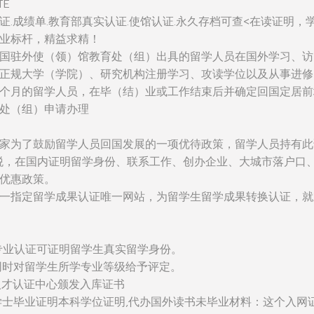
TE
证.成绩单.教育部真实认证.使馆认证.永久存档可查<在读证明，
业标杆，精益求精！
国驻外使（领）馆教育处（组）出具的留学人员在国外学习、访
正规大学（学院）、研究机构注册学习、攻读学位以及从事进修
个月的留学人员，在毕（结）业或工作结束后并确定回国定居前
处（组）申请办理
家为了鼓励留学人员回国发展的一项优待政策，留学人员持有此
税，在国内证明留学身份、联系工作、创办企业、大城市落户口
优惠政策。
一指定留学成果认证唯一网站，为留学生留学成果转换认证，就
：该专业认证可证明留学生真实留学身份。
同时对留学生所学专业等级给予评定。
人才认证中心颁发入库证书
学士毕业证明本科学位证明,代办国外读书未毕业材料：这个入网