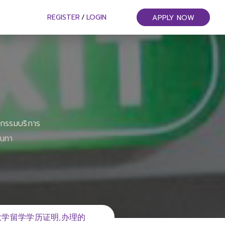
REGISTER
/
LOGIN
APPLY NOW
หกรรมบริการ
ันทา
利大学留学学历证明,办理的