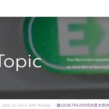
Topic
วิทยาลัยการจัดการอุตสา
มหาวิทยาลัยราชภัฏสวนสุน
 Zero to Hero with Nodejs
微Q936794295代办意大