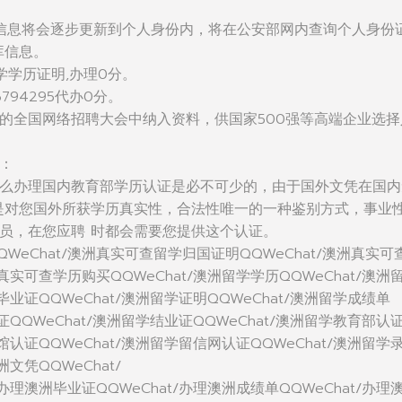
信息将会逐步更新到个人身份内，将在公安部网内查询个人身份
库信息。
学学历证明,办理0分。
794295代办0分。
的全国网络招聘大会中纳入资料，供国家500强等高端企业选择
：
么办理国内教育部学历认证是必不可少的，由于国外文凭在国内
是对您国外所获学历真实性，合法性唯一的一种鉴别方式，事业
员，在您应聘 时都会需要您提供这个认证。
WeChat/澳洲真实可查留学归国证明QQWeChat/澳洲真实可
洲真实可查学历购买QQWeChat/澳洲留学学历QQWeChat/澳洲
毕业证QQWeChat/澳洲留学证明QQWeChat/澳洲留学成绩单
位证QQWeChat/澳洲留学结业证QQWeChat/澳洲留学教育部认
使馆认证QQWeChat/澳洲留学留信网认证QQWeChat/澳洲留学
洲文凭QQWeChat/
/办理澳洲毕业证QQWeChat/办理澳洲成绩单QQWeChat/办理