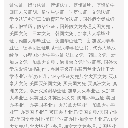
证认证、留服认证、使馆认证、使馆证明、使馆留学
回国人员证明、留学生认证、学历认证、文凭认证、
学位认证办理真实教育部学位认证，国外假文凭成绩
单，假学历，假毕业证，国外假文凭办理英国文凭，
美国文凭，日本文凭，韩国文凭，加拿大大学毕业
证，德国大学毕业证，美国学位证书，新加坡大学毕
业证，留学回国证明,办理大学学位证书，代办大学成
绩单，办理国外大学毕业证,法国文凭，韩国文凭，新
加坡文凭，加拿大文凭，港澳台文凭毕业证等, 国外大
学录取通知书制作，各种等级证书新西兰北方理工大
学毕业证在读证明，NP毕业证文凭加拿大买文凭 买加
拿大文凭 美国买美国文凭 买美国文凭 买澳洲文凭 澳
洲买文凭 澳洲买澳洲毕业证 加拿大买毕业证 买加拿
大毕业证 买英国文凭英国买文凭 澳洲办毕业证 美国
办毕业证 办美国毕业证 办加拿大毕业证 加拿大办毕
业证 办英国毕业证 英国办毕业证/美国文凭/美国毕业
证/美国文凭办理/美国毕业证办理/加拿大毕业证/加拿
大文凭/加拿大毕业证办理/加拿大文凭办理/英国毕业