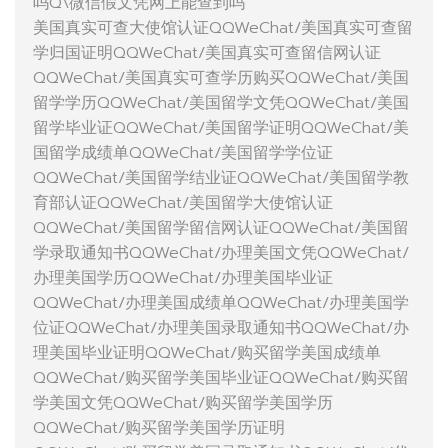
吗Q\微信假文凭网上能查到吗
美国真实可查大使馆认证QQWeChat/美国真实可查留
学归国证明QQWeChat/美国真实可查留信网认证
QQWeChat/美国真实可查学历购买QQWeChat/美国
留学学历QQWeChat/美国留学文凭QQWeChat/美国
留学毕业证QQWeChat/美国留学证明QQWeChat/美
国留学成绩单QQWeChat/美国留学学位证
QQWeChat/美国留学结业证QQWeChat/美国留学教
育部认证QQWeChat/美国留学大使馆认证
QQWeChat/美国留学留信网认证QQWeChat/美国留
学录取通知书QQWeChat/办理美国文凭QQWeChat/
办理美国学历QQWeChat/办理美国毕业证
QQWeChat/办理美国成绩单QQWeChat/办理美国学
位证QQWeChat/办理美国录取通知书QQWeChat/办
理美国毕业证明QQWeChat/购买留学美国成绩单
QQWeChat/购买留学美国毕业证QQWeChat/购买留
学美国文凭QQWeChat/购买留学美国学历
QQWeChat/购买留学美国学历证明