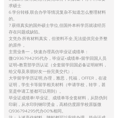
求硕士
6.学分转移,联合办学等情况复杂不知道怎么整理材料
的。
7.获得真实的国外硕士学位,但国外本科学历就读经历
存在问题或缺陷。
文凭办.所有材料真实，但资料不全,无法提供完全齐整
的原件 。
主营业务一，快速办理高仿毕业证成绩单：
微Q936794295代办，毕业证+成绩单+留学回国人员
证明+教育部学历认证（全套留学回国必备证明材料，
给父母及亲朋好友一份完美交代）;
大学留学学历证明,办理，雅思，托福，OFFER，在读
证明，学生卡等留学相关材料（申请学校，转学，甚
至是申请工签都可以用到）。
毕业证成绩单!.毕业证、成绩单等全套材料，从防伪到
印刷，从水印到钢印烫金，高精仿度跟学校原版微
Q936794295代办00%相同。
注：上述高仿材料，随时都可以安排办理，毕业证成