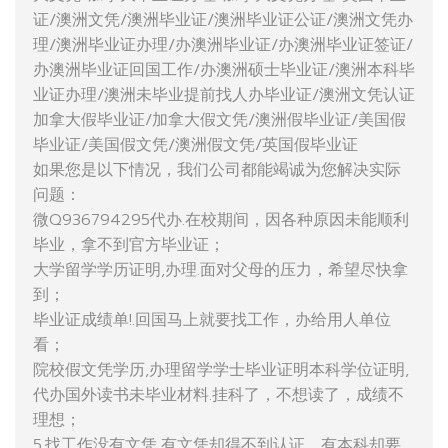
证/澳洲文凭/澳洲毕业证/澳洲毕业证公证/澳洲文凭办
理/澳洲毕业证办理/办澳洲毕业证/办澳洲毕业证签证/
办澳洲毕业证回国工作/办澳洲硕士毕业证/澳洲本科毕
业证办理/澳洲未毕业提前找人办毕业证/澳洲文凭认证
加拿大假毕业证/加拿大假文凭/澳洲假毕业证/美国假
毕业证/美国假文凭/澳洲假文凭/英国假毕业证
如果您是以下情况，我们公司都能竭诚为您解决实际
问题：
微Q936794295代办.在校期间，因各种原因未能顺利
毕业，拿不到官方毕业证；
大学留学学历证明,办理.面对父母的压力，希望尽快拿
到；
毕业证成绩单!.回国马上就要找工作，办给用人单位
看；
院校假文凭学历,办理留学学士毕业证明本科学位证明,
代办国外读书未毕业材料.挂科了，不想读了，成绩不
理想；
5.找工作没有文凭,有文凭却得不到认证，有本科却要