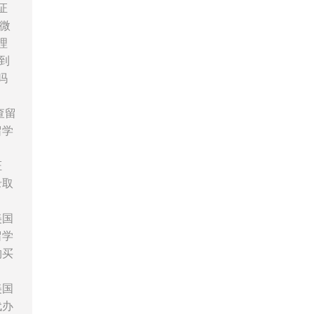
证
\微
理
到
吗
查留
留学
证
录取
美国
留学
购买
美国
代办