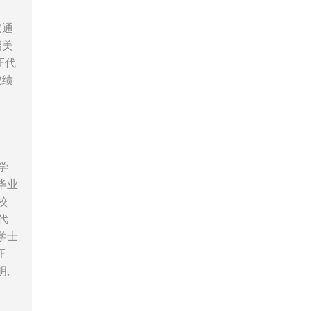
取通
招美
证代
成绩
学
毕业
校
代
学士
证
,