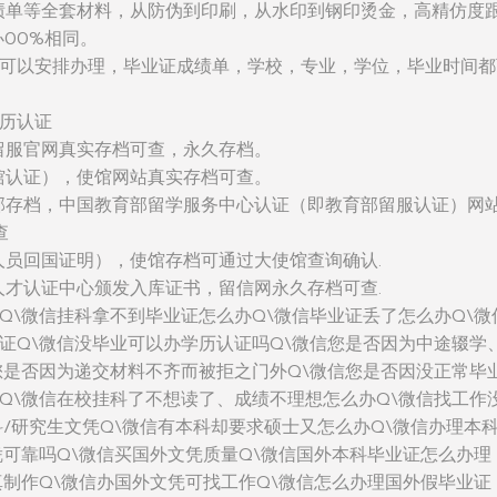
成绩单等全套材料，从防伪到印刷，从水印到钢印烫金，高精仿度
办00%相同。
可以安排办理，毕业证成绩单，学校，专业，学位，毕业时间都
历认证
留服官网真实存档可查，永久存档。
馆认证），使馆网站真实存档可查。
部存档，中国教育部留学服务中心认证（即教育部留服认证）网
查
人员回国证明），使馆存档可通过大使馆查询确认.
人才认证中心颁发入库证书，留信网永久存档可查.
Q\微信挂科拿不到毕业证怎么办Q\微信毕业证丢了怎么办Q\微
证Q\微信没毕业可以办学历认证吗Q\微信您是否因为中途辍学
您是否因为递交材料不齐而被拒之门外Q\微信您是否因没正常毕
Q\微信在校挂科了不想读了、成绩不理想怎么办Q\微信找工作
/研究生文凭Q\微信有本科却要求硕士又怎么办Q\微信办理本科
凭可靠吗Q\微信买国外文凭质量Q\微信国外本科毕业证怎么办理
真制作Q\微信办国外文凭可找工作Q\微信怎么办理国外假毕业证