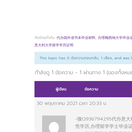
ติดป้ายกำกับ:
代办国外读书未毕业材料
,
办理梅西纳大学毕业
意大利大学留学学历证明
This topic has 0 ข้อความตอบกลับ, 1 เสียง, and was
กำลังดู 1 ข้อความ - 1 ผ่านทาง 1 (ของทั้งหม
ผู้เขียน
ข้อความ
30 พฤษภาคม 2021 เวลา 20:33 น.
-微Q936794295代
凭学历,办理留学学士毕业