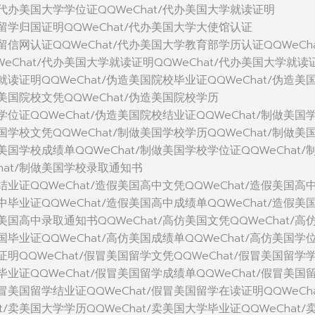
/代办美国大学学位证QQWeChat/代办美国大学就读证明
学留学归国证明QQWeChat/代办美国大学大使馆认证
学留信网认证QQWeChat/代办美国大学教育部学历认证QQWeCha
eChat/代办美国大学就读证明QQWeChat/代办美国大学就读
校就读证明QQWeChat/伪造美国院校毕业证QQWeChat/伪造美
造美国院校文凭QQWeChat/伪造美国院校学历
校学位证QQWeChat/伪造美国院校结业证QQWeChat/制做美国
美国学校文凭QQWeChat/制做美国学校学历QQWeChat/制做美
做美国学校成绩单QQWeChat/制做美国学校学位证QQWeChat/
hat/制做美国学校录取通知书
中结业证QQWeChat/造假美国高中文凭QQWeChat/造假美国高
高中毕业证QQWeChat/造假美国高中成绩单QQWeChat/造假美
假美国高中录取通知书QQWeChat/高仿美国文凭QQWeChat/高
美国毕业证QQWeChat/高仿美国成绩单QQWeChat/高仿美国学
学证明QQWeChat/假冒美国留学文凭QQWeChat/假冒美国留学
学毕业证QQWeChat/假冒美国留学成绩单QQWeChat/假冒美国
假冒美国留学结业证QQWeChat/假冒美国留学在读证明QQWeCha
t/卖美国大学学历QQWeChat/卖美国大学毕业证QQWeChat/