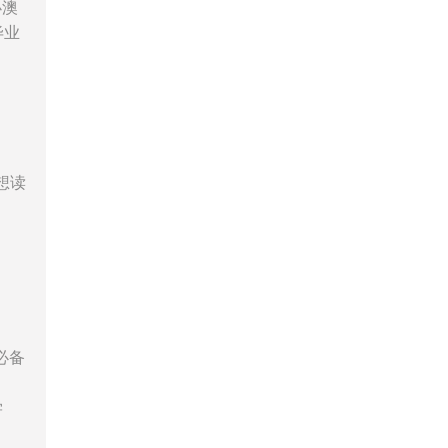
办澳
毕业
想读
必备
学