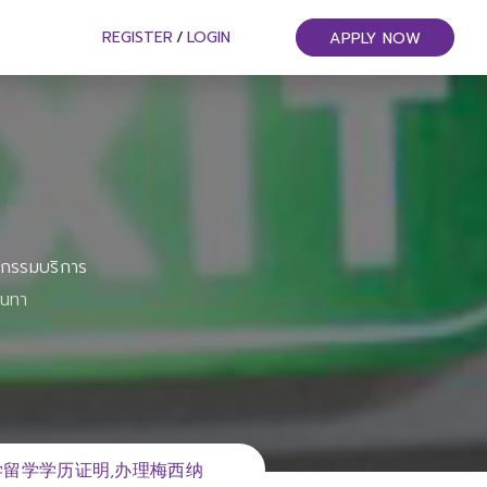
REGISTER
/
LOGIN
APPLY NOW
หกรรมบริการ
ันทา
大学留学学历证明,办理梅西纳