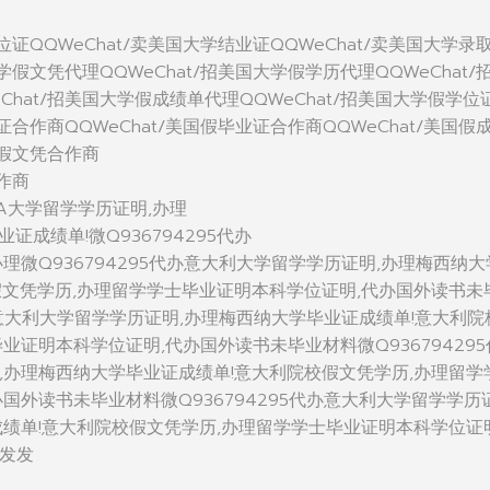
学位证QQWeChat/卖美国大学结业证QQWeChat/卖美国大学录
大学假文凭代理QQWeChat/招美国大学假学历代理QQWeChat/
Chat/招美国大学假成绩单代理QQWeChat/招美国大学假学位
位证合作商QQWeChat/美国假毕业证合作商QQWeChat/美国假
国假文凭合作商
合作商
代办A大学留学学历证明,办理
证成绩单!微Q936794295代办
理微Q936794295代办意大利大学留学学历证明,办理梅西纳大
假文凭学历,办理留学学士毕业证明本科学位证明,代办国外读书未
代办意大利大学留学学历证明,办理梅西纳大学毕业证成绩单!意大利院
业证明本科学位证明,代办国外读书未毕业材料微Q936794295
,办理梅西纳大学毕业证成绩单!意大利院校假文凭学历,办理留学
国外读书未毕业材料微Q936794295代办意大利大学留学学历
成绩单!意大利院校假文凭学历,办理留学学士毕业证明本科学位证明
发发