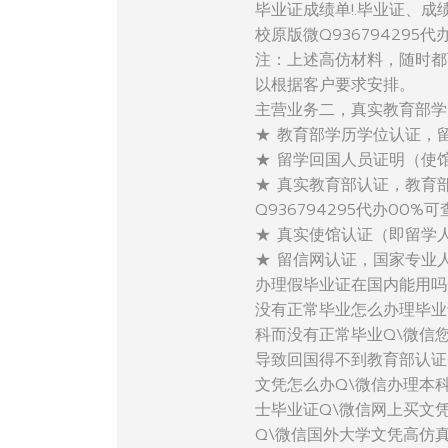
毕业证成绩单!.毕业证、
校原版微Q936794295代
注：上述高仿材料，随时都
以根据客户要求安排。
主营业务二，真实教育部学
★ 教育部学历学位认证，
★ 留学回国人员证明（使
★ 真实教育部认证，教育
Q936794295代办00%可
★ 真实使馆认证（即留学
★ 留信网认证，国家专业
办理假毕业证在国内能用吗
没有正常毕业怎么办理毕业
科而没有正常毕业Q\微信
导致回国得不到教育部认证
文凭怎么办Q\微信办理本科
士毕业证Q\微信网上买文
Q\微信国外大学文凭高仿