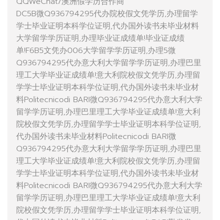
QQWeChat/澳洲假学历合作商
DC5B微Q936794295代办院校假文凭学历,办理留学
学士毕业证明本科学位证明,代办国外读书未毕业材料
大学留学学历证明,办理毕业证成绩单!毕业证成绩
单!F6B5文凭办006大学留学学历证明,办理5微
Q936794295代办意大利大学留学学历证明,办理巴里
理工大学毕业证成绩单!意大利院校假文凭学历,办理留
学学士毕业证明本科学位证明,代办国外读书未毕业材
料Politecnicodi BARI微Q936794295代办意大利大学
留学学历证明,办理巴里理工大学毕业证成绩单!意大利
院校假文凭学历,办理留学学士毕业证明本科学位证明,
代办国外读书未毕业材料Politecnicodi BARI微
Q936794295代办意大利大学留学学历证明,办理巴里
理工大学毕业证成绩单!意大利院校假文凭学历,办理留
学学士毕业证明本科学位证明,代办国外读书未毕业材
料Politecnicodi BARI微Q936794295代办意大利大学
留学学历证明,办理巴里理工大学毕业证成绩单!意大利
院校假文凭学历,办理留学学士毕业证明本科学位证明,