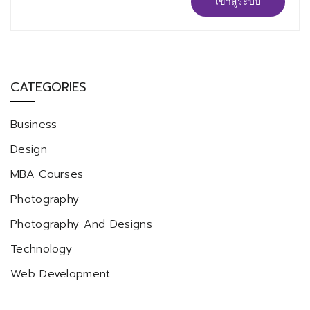
เข้าสู่ระบบ
CATEGORIES
Business
Design
MBA Courses
Photography
Photography And Designs
Technology
Web Development