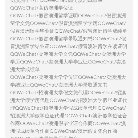
仿澳洲毕业证QQWeChat/高仿澳洲成绩单
QQWeChat/高仿澳洲学位证
QQWeChat/假冒澳洲留学证明QQWeChat/假冒澳洲
留学文凭QQWeChat/假冒澳洲留学学历QQWeChat/
假冒澳洲留学毕业证QQWeChat/假冒澳洲留学成绩单
QQWeChat/假冒澳洲留学录取通知书QQWeChat/假
冒澳洲留学结业证QQWeChat/假冒澳洲留学在读证明
QQWeChat/卖澳洲大学文凭QQWeChat/卖澳洲大学
学历QQWeChat/卖澳洲大学毕业证QQWeChat/卖澳
洲大学成绩单
QQWeChat/卖澳洲大学学位证QQWeChat/卖澳洲大
学结业证QQWeChat/卖澳洲大学录取通知书
QQWeChat/招澳洲大学假文凭代理QQWeChat/招澳
洲大学假学历代理QQWeChat/招澳洲大学假毕业证代
理QQWeChat/招澳洲大学假成绩单代理QQWeChat/
招澳洲大学假学位证代理QQWeChat/澳洲假学位证合
作商QQWeChat/澳洲假毕业证合作商QQWeChat/澳
洲假成绩单合作商QQWeChat/澳洲假文凭合作商