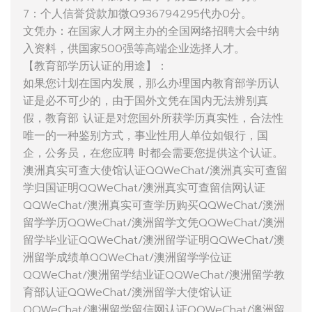
7：个人信誉贷款加微Q936794295代办0分。
文凭办：在国家人才网主办的全国网络招聘大会中纳
入资料，供国家500强等高端企业选择人才。
【教育部学历认证的用途】：
如果您计划在国内发展，那么办理国内教育部学历认
证是必不可少的，由于国外文凭在国内无法辨别真
假，教育部 认证是对您国外所获学历真实性，合法性
唯一的一种鉴别方式，事业性用人单位如银行，国
企，公务员，在您应聘 时都会需要您提供这个认证。
澳洲真实可查大使馆认证QQWeChat/澳洲真实可查留
学归国证明QQWeChat/澳洲真实可查留信网认证
QQWeChat/澳洲真实可查学历购买QQWeChat/澳洲
留学学历QQWeChat/澳洲留学文凭QQWeChat/澳洲
留学毕业证QQWeChat/澳洲留学证明QQWeChat/澳
洲留学成绩单QQWeChat/澳洲留学学位证
QQWeChat/澳洲留学结业证QQWeChat/澳洲留学教
育部认证QQWeChat/澳洲留学大使馆认证
QQWeChat/澳洲留学留信网认证QQWeChat/澳洲留