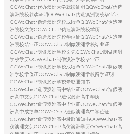
QQWeChat/代办澳洲大学就读证明QQWeChat/伪造
澳洲院校就读证明QQWeChat/伪造澳洲院校毕业证
QQWeChat/伪造澳洲院校成绩单QQWeChat/伪造澳
洲院校文凭QQWeChat/伪造澳洲院校学历
QQWeChat/伪造澳洲院校学位证QQWeChat/伪造澳
洲院校结业证QQWeChat/制做澳洲学校结业证
QQWeChat/制做澳洲学校文凭QQWeChat/制做澳洲
学校学历QQWeChat/制做澳洲学校毕业证
QQWeChat/制做澳洲学校成绩单QQWeChat/制做澳
洲学校学位证QQWeChat/制做澳洲学校留学证明
QQWeChat/制做澳洲学校录取通知书
QQWeChat/造假澳洲高中结业证QQWeChat/造假澳
洲高中文凭QQWeChat/造假澳洲高中学历
QQWeChat/造假澳洲高中毕业证QQWeChat/造假澳
洲高中成绩单QQWeChat/造假澳洲高中学位证
QQWeChat/造假澳洲高中录取通知书QQWeChat/高
仿澳洲文凭QQWeChat/高仿澳洲学历QQWeChat/高