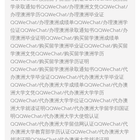
学录取通知书QQWeChat/办理澳洲文凭QQWeChat/
办理澳洲学历QQWeChat/办理澳洲毕业证
QQWeChat/办理澳洲成绩单QQWeChat/办理澳洲学
位证QQWeChat/办理澳洲录取通知书QQWeChat/办
理澳洲毕业证明QQWeChat/购买留学澳洲成绩单
QQWeChat/购买留学澳洲毕业证QQWeChat/购买留
学澳洲文凭QQWeChat/购买留学澳洲学历
QQWeChat/购买留学澳洲学历证明
QQWeChat/购买留学澳洲录取通知书QQWeChat/代
办澳洲大学毕业证QQWeChat/代办澳洲大学毕业证
QQWeChat/代办澳洲大学成绩单QQWeChat/代办澳
洲大学文凭QQWeChat/代办澳洲大学学历
QQWeChat/代办澳洲大学学位证QQWeChat/代办澳
洲大学就读证明QQWeChat/代办澳洲大学留学归国证
明QQWeChat/代办澳洲大学大使馆认证
QQWeChat/代办澳洲大学留信网认证QQWeChat/代
办澳洲大学教育部学历认证QQWeChat/代办澳洲大学
就读证明QQWeChat/代办澳洲大学就读证明