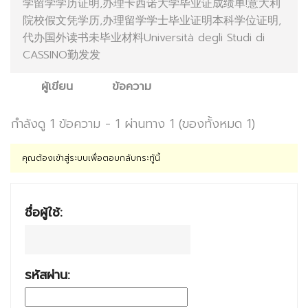
学留学学历证明,办理卡西诺大学毕业证成绩单!意大利
院校假文凭学历,办理留学学士毕业证明本科学位证明,
代办国外读书未毕业材料Università degli Studi di
CASSINO勤发发
ผู้เขียน
ข้อความ
กำลังดู 1 ข้อความ - 1 ผ่านทาง 1 (ของทั้งหมด 1)
คุณต้องเข้าสู่ระบบเพื่อตอบกลับกระทู้นี้
ชื่อผู้ใช้:
รหัสผ่าน: