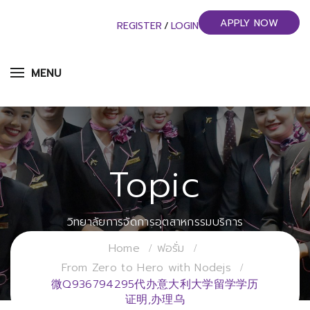
APPLY NOW
REGISTER
/
LOGIN
MENU
Topic
วิทยาลัยการจัดการอุตสาหกรรมบริการ
มหาวิทยาลัยราชภัฏสวนสุนันทา
Home
ฟอรั่ม
From Zero to Hero with Nodejs
微Q936794295代办意大利大学留学学历
证明,办理乌