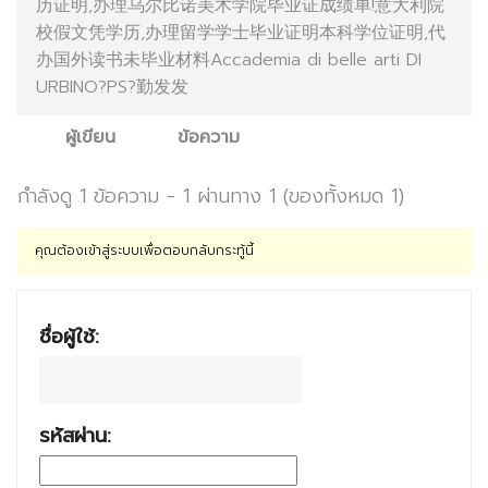
历证明,办理乌尔比诺美术学院毕业证成绩单!意大利院
校假文凭学历,办理留学学士毕业证明本科学位证明,代
办国外读书未毕业材料Accademia di belle arti DI
URBINO?PS?勤发发
ผู้เขียน
ข้อความ
กำลังดู 1 ข้อความ - 1 ผ่านทาง 1 (ของทั้งหมด 1)
คุณต้องเข้าสู่ระบบเพื่อตอบกลับกระทู้นี้
ชื่อผู้ใช้:
รหัสผ่าน: