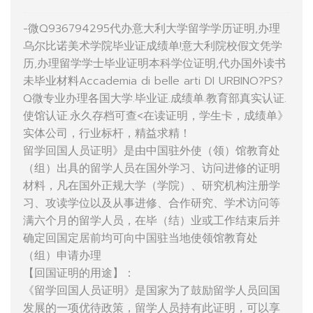
-微Q936794295代办意大利大学留学学历证明,办理
乌尔比诺美术学院毕业证成绩单!意大利院校假文凭学
历,办理留学学士毕业证明本科学位证明,代办国外读书
未毕业材料Accademia di belle arti DI URBINO?PS?
Q微专业办理各国大学.毕业证.成绩单.教育部真实认证.
使馆认证.永久存档可查<在读证明，学生卡，成绩单》
实体公司，行业标杆，精益求精！
留学回国人员证明》是由中国驻外使（领）馆教育处
（组）出具的留学人员在国外学习、访问进修的证明
材料，凡在国外正规大学（学院）、研究机构注册学
习、攻读学位以及从事进修、合作研究、学术访问等
满六个月的留学人员，在毕（结）业或工作结束后并
确定回国定居前均可向中国驻当地使领馆教育处
（组）申请办理
【回国证明的用途】：
《留学回国人员证明》是国家为了鼓励留学人员回国
发展的一项优待政策，留学人员持有此证明，可以享