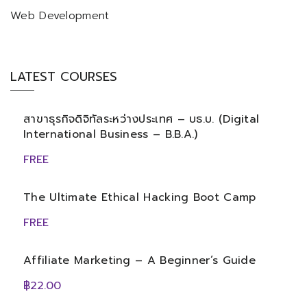
Web Development
LATEST COURSES
สาขาธุรกิจดิจิทัลระหว่างประเทศ – บธ.บ. (Digital
International Business – B.B.A.)
FREE
The Ultimate Ethical Hacking Boot Camp
FREE
Affiliate Marketing – A Beginner’s Guide
฿22.00