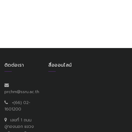
ติดต่อเรา
สื่อออนไลน์
prchm@ssru.ac.th
+(66) 02-
1601200
เลขที่ 1 ถนน
อู่ทองนอก แขวง