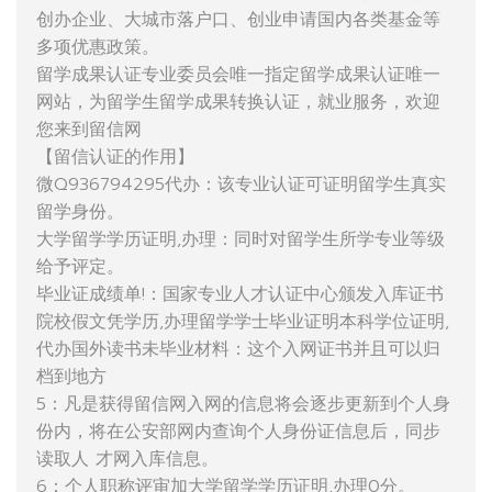
创办企业、大城市落户口、创业申请国内各类基金等
多项优惠政策。
留学成果认证专业委员会唯一指定留学成果认证唯一
网站，为留学生留学成果转换认证，就业服务，欢迎
您来到留信网
【留信认证的作用】
微Q936794295代办：该专业认证可证明留学生真实
留学身份。
大学留学学历证明,办理：同时对留学生所学专业等级
给予评定。
毕业证成绩单!：国家专业人才认证中心颁发入库证书
院校假文凭学历,办理留学学士毕业证明本科学位证明,
代办国外读书未毕业材料：这个入网证书并且可以归
档到地方
5：凡是获得留信网入网的信息将会逐步更新到个人身
份内，将在公安部网内查询个人身份证信息后，同步
读取人 才网入库信息。
6：个人职称评审加大学留学学历证明,办理0分。