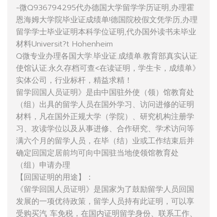
-微Q936794295代办德国大学留学学历证明,办理霍
恩海姆大学院毕业证成绩单!德国院校假文凭学历,办理
留学学士毕业证明本科学位证明,代办国外读书未毕业
材料Universit?t Hohenheim
Q微专业办理各国大学.毕业证.成绩单.教育部真实认证.
使馆认证.永久存档可查<在读证明，学生卡，成绩单》
实体公司，行业标杆，精益求精！
留学回国人员证明》是由中国驻外使（领）馆教育处
（组）出具的留学人员在国外学习、访问进修的证明
材料，凡在国外正规大学（学院）、研究机构注册学
习、攻读学位以及从事进修、合作研究、学术访问等
满六个月的留学人员，在毕（结）业或工作结束后并
确定回国定居前均可向中国驻当地使领馆教育处
（组）申请办理
【回国证明的用途】：
《留学回国人员证明》是国家为了鼓励留学人员回国
发展的一项优待政策，留学人员持有此证明，可以享
受购买汽 车免税，在国内证明留学身份、联系工作、