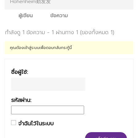
Hohenheim勤发发
ผู้เขียน
ข้อความ
กำลังดู 1 ข้อความ - 1 ผ่านทาง 1 (ของทั้งหมด 1)
คุณต้องเข้าสู่ระบบเพื่อตอบกลับกระทู้นี้
ชื่อผู้ใช้:
รหัสผ่าน:
จำฉันไว้ในระบบ