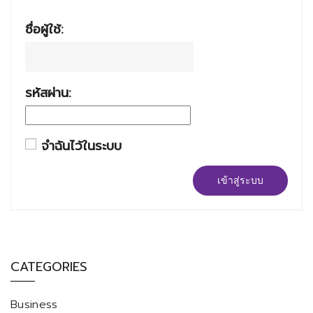
ชื่อผู้ใช้:
รหัสผ่าน:
จำฉันไว้ในระบบ
เข้าสู่ระบบ
CATEGORIES
Business