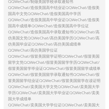
QQWeChat/制做美国学校录取通知书
QQWeChat/造假美国高中结业证QQWeChat/造假美
国高中文凭QQWeChat/造假美国高中学历
QQWeChat/造假美国高中毕业证QQWeChat/造假美
国高中成绩单QQWeChat/造假美国高中学位证
QQWeChat/造假美国高中录取通知书QQWeChat/高
仿美国文凭QQWeChat/高仿美国学历QQWeChat/高
仿美国毕业证QQWeChat/高仿美国成绩单
QQWeChat/高仿美国学位证
QQWeChat/假冒美国留学证明QQWeChat/假冒美国
留学文凭QQWeChat/假冒美国留学学历QQWeChat/
假冒美国留学毕业证QQWeChat/假冒美国留学成绩单
QQWeChat/假冒美国留学录取通知书QQWeChat/假
冒美国留学结业证QQWeChat/假冒美国留学在读证明
QQWeChat/卖美国大学文凭QQWeChat/卖美国大学
学历QQWeChat/卖美国大学毕业证QQWeChat/卖美
国大学成绩单
QQWeChat/卖美国大学学位证QQWeChat/卖美国大