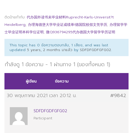
ติดป้ายกำกับ:
代办国外读书未毕业材料Ruprecht-Karls-Universit?t
Heidelberg
,
办理海德堡大学毕业证成绩单!德国院校假文凭学历
,
办理留学学
士毕业证明本科学位证明
,
微Q936794295代办德国大学留学学历证明
This topic has 0 ข้อความตอบกลับ, 1 เสียง, and was last
updated
5 years, 2 months มาแล้ว
by
SDFDFGDFGFG02
.
กำลังดู 1 ข้อความ - 1 ผ่านทาง 1 (ของทั้งหมด 1)
ผู้เขียน
ข้อความ
30 พฤษภาคม 2021 เวลา 20:12 น.
#9842
SDFDFGDFGFG02
Participant