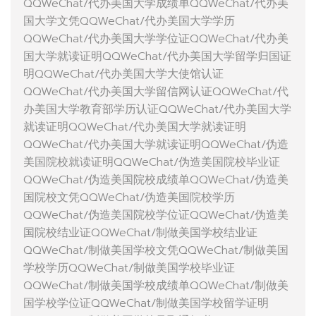
QQWeChat/代办美国大学成绩单QQWeChat/代办美
国大学文凭QQWeChat/代办美国大学学历
QQWeChat/代办美国大学学位证QQWeChat/代办美
国大学就读证明QQWeChat/代办美国大学留学归国证
明QQWeChat/代办美国大学大使馆认证
QQWeChat/代办美国大学留信网认证QQWeChat/代
办美国大学教育部学历认证QQWeChat/代办美国大学
就读证明QQWeChat/代办美国大学就读证明
QQWeChat/代办美国大学就读证明QQWeChat/伪造
美国院校就读证明QQWeChat/伪造美国院校毕业证
QQWeChat/伪造美国院校成绩单QQWeChat/伪造美
国院校文凭QQWeChat/伪造美国院校学历
QQWeChat/伪造美国院校学位证QQWeChat/伪造美
国院校结业证QQWeChat/制做美国学校结业证
QQWeChat/制做美国学校文凭QQWeChat/制做美国
学校学历QQWeChat/制做美国学校毕业证
QQWeChat/制做美国学校成绩单QQWeChat/制做美
国学校学位证QQWeChat/制做美国学校留学证明