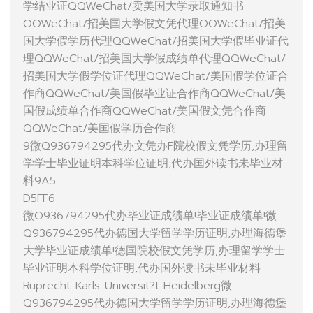
学结业证QQWeChat/卖美国大学录取通知书
QQWeChat/招美国大学假文凭代理QQWeChat/招美
国大学假学历代理QQWeChat/招美国大学假毕业证代
理QQWeChat/招美国大学假成绩单代理QQWeChat/
招美国大学假学位证代理QQWeChat/美国假学位证合
作商QQWeChat/美国假毕业证合作商QQWeChat/美
国假成绩单合作商QQWeChat/美国假文凭合作商
QQWeChat/美国假学历合作商
9微Q936794295代办文凭办F院校假文凭学历,办理留
学学士毕业证明本科学位证明,代办国外读书未毕业材
料9A5
D5FF6
微Q936794295代办毕业证成绩单!毕业证成绩单!微
Q936794295代办德国大学留学学历证明,办理海德堡
大学毕业证成绩单!德国院校假文凭学历,办理留学学士
毕业证明本科学位证明,代办国外读书未毕业材料
Ruprecht-Karls-Universit?t Heidelberg微
Q936794295代办德国大学留学学历证明,办理海德堡