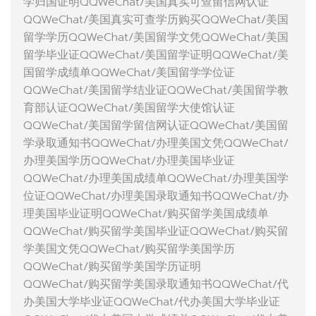
学归国证明QQWeChat/美国真实可查留信网认证
QQWeChat/美国真实可查学历购买QQWeChat/美国
留学学历QQWeChat/美国留学文凭QQWeChat/美国
留学毕业证QQWeChat/美国留学证明QQWeChat/美
国留学成绩单QQWeChat/美国留学学位证
QQWeChat/美国留学结业证QQWeChat/美国留学教
育部认证QQWeChat/美国留学大使馆认证
QQWeChat/美国留学留信网认证QQWeChat/美国留
学录取通知书QQWeChat/办理美国文凭QQWeChat/
办理美国学历QQWeChat/办理美国毕业证
QQWeChat/办理美国成绩单QQWeChat/办理美国学
位证QQWeChat/办理美国录取通知书QQWeChat/办
理美国毕业证明QQWeChat/购买留学美国成绩单
QQWeChat/购买留学美国毕业证QQWeChat/购买留
学美国文凭QQWeChat/购买留学美国学历
QQWeChat/购买留学美国学历证明
QQWeChat/购买留学美国录取通知书QQWeChat/代
办美国大学毕业证QQWeChat/代办美国大学毕业证