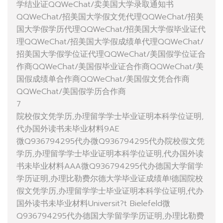
学结业证QQWeChat/卖美国大学录取通知书
QQWeChat/招美国大学假文凭代理QQWeChat/招美
国大学假学历代理QQWeChat/招美国大学假毕业证代
理QQWeChat/招美国大学假成绩单代理QQWeChat/
招美国大学假学位证代理QQWeChat/美国假学位证合
作商QQWeChat/美国假毕业证合作商QQWeChat/美
国假成绩单合作商QQWeChat/美国假文凭合作商
QQWeChat/美国假学历合作商
7
院校假文凭学历,办理留学学士毕业证明本科学位证明,
代办国外读书未毕业材料9AE
微Q936794295代办微Q936794295代办院校假文凭
学历,办理留学学士毕业证明本科学位证明,代办国外读
书未毕业材料AAA微Q936794295代办德国大学留学
学历证明,办理比勒费尔德大学毕业证成绩单!德国院校
假文凭学历,办理留学学士毕业证明本科学位证明,代办
国外读书未毕业材料Universit?t Bielefeld微
Q936794295代办德国大学留学学历证明,办理比勒费