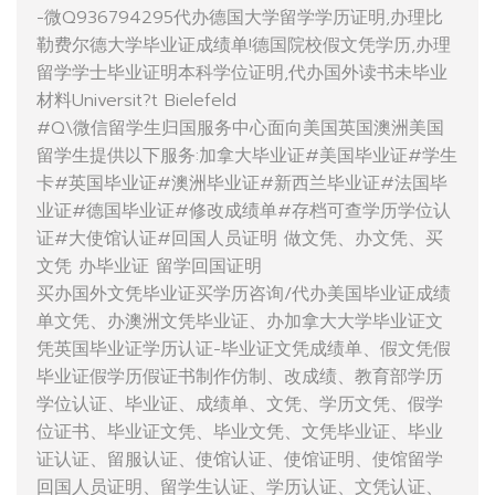
-微Q936794295代办德国大学留学学历证明,办理比
勒费尔德大学毕业证成绩单!德国院校假文凭学历,办理
留学学士毕业证明本科学位证明,代办国外读书未毕业
材料Universit?t Bielefeld
#Q\微信留学生归国服务中心面向美国英国澳洲美国
留学生提供以下服务:加拿大毕业证#美国毕业证#学生
卡#英国毕业证#澳洲毕业证#新西兰毕业证#法国毕
业证#德国毕业证#修改成绩单#存档可查学历学位认
证#大使馆认证#回国人员证明 做文凭、办文凭、买
文凭 办毕业证 留学回国证明
买办国外文凭毕业证买学历咨询/代办美国毕业证成绩
单文凭、办澳洲文凭毕业证、办加拿大大学毕业证文
凭英国毕业证学历认证-毕业证文凭成绩单、假文凭假
毕业证假学历假证书制作仿制、改成绩、教育部学历
学位认证、毕业证、成绩单、文凭、学历文凭、假学
位证书、毕业证文凭、毕业文凭、文凭毕业证、毕业
证认证、留服认证、使馆认证、使馆证明、使馆留学
回国人员证明、留学生认证、学历认证、文凭认证、