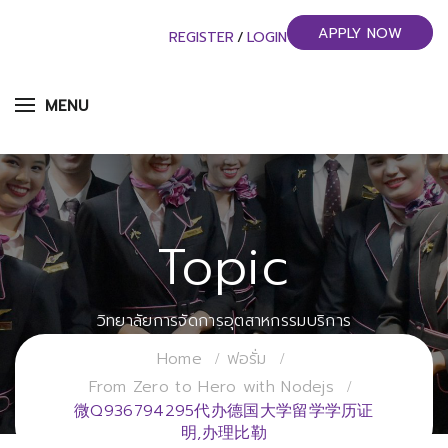
APPLY NOW
REGISTER
/
LOGIN
MENU
Topic
วิทยาลัยการจัดการอุตสาหกรรมบริการ
มหาวิทยาลัยราชภัฏสวนสุนันทา
Home
ฟอรั่ม
From Zero to Hero with Nodejs
微Q936794295代办德国大学留学学历证
明,办理比勒