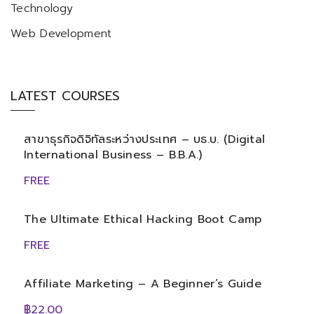
Technology
Web Development
LATEST COURSES
สาขาธุรกิจดิจิทัลระหว่างประเทศ – บธ.บ. (Digital
International Business – B.B.A.)
FREE
The Ultimate Ethical Hacking Boot Camp
FREE
Affiliate Marketing – A Beginner’s Guide
฿22.00