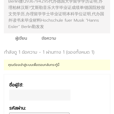
Berlin微Q936794295代办德国大学留学学历证明,办
理柏林汉斯?艾斯勒音乐大学毕业证成绩单!德国院校假
文凭学历,办理留学学士毕业证明本科学位证明,代办国
外读书未毕业材料Hochschule fuer Musik “Hanns
Eisler” Berlin勤发发
ผู้เขียน
ข้อความ
กำลังดู 1 ข้อความ - 1 ผ่านทาง 1 (ของทั้งหมด 1)
คุณต้องเข้าสู่ระบบเพื่อตอบกลับกระทู้นี้
ชื่อผู้ใช้:
รหัสผ่าน: