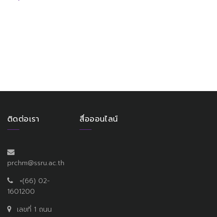
ติดต่อเรา
สื่อออนไลน์
prchm@ssru.ac.th
+(66) 02-
1601200
เลขที่ 1 ถนน