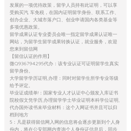
发展的一项优待政策，留学人员持有此证明，可以享
受购买汽 车免税，在国内证明留学身份、联系工作、
创办企业、大城市落户口、创业申请国内各类基金等
多项优惠政策。
留学成果认证专业委员会唯一指定留学成果认证唯一
网站，为留学生留学成果转换认证，就业服务，欢迎
您来到留信网
【留信认证的作用】
微Q936794295代办：该专业认证可证明留学生真实
留学身份。
大学留学学历证明,办理：同时对留学生所学专业等级
给予评定。
毕业证成绩单!：国家专业人才认证中心颁发入库证书
院校假文凭学历,办理留学学士毕业证明本科学位证明,
代办国外读书未毕业材料：这个入网证书并且可以归
档到地方
5：凡是获得留信网入网的信息将会逐步更新到个人身
份内，将在公安部网内查询个人身份证信息后，同步