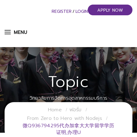
APPLY NOW
REGISTER
/
LOGIN
MENU
Topic
วิทยาลัยการจัดการอุตสาหกรรมบริการ
มหาวิทยาลัยราชภัฏสวนสุนันทา
Home
ฟอรั่ม
From Zero to Hero with Nodejs
微Q936794295代办加拿大大学留学学历
证明,办理U