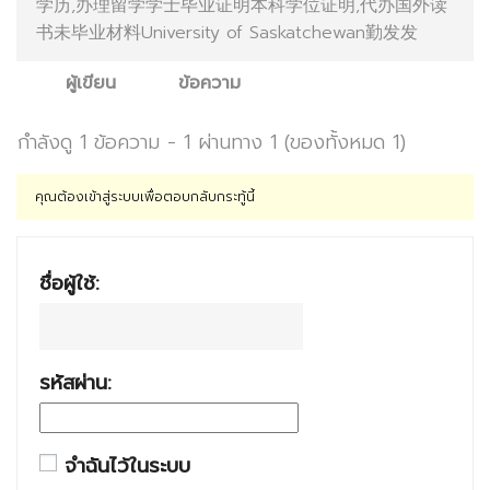
学历,办理留学学士毕业证明本科学位证明,代办国外读
书未毕业材料University of Saskatchewan勤发发
ผู้เขียน
ข้อความ
กำลังดู 1 ข้อความ - 1 ผ่านทาง 1 (ของทั้งหมด 1)
คุณต้องเข้าสู่ระบบเพื่อตอบกลับกระทู้นี้
ชื่อผู้ใช้:
รหัสผ่าน:
จำฉันไว้ในระบบ