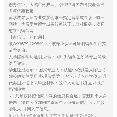
创办企业、大城市落户口、创业申请国内各类基金等
多项优惠政策。
留学成果认证专业委员会唯一指定留学成果认证唯一
网站，为留学生留学成果转换认证，就业服务，欢迎
您来到留信网
【留信认证的作用】
微Q936794295代办：该专业认证可证明留学生真实
留学身份。
大学留学学历证明,办理：同时对留学生所学专业等级
给予评定。
毕业证成绩单!：国家专业人才认证中心颁发入库证书
院校假文凭学历,办理留学学士毕业证明本科学位证明,
代办国外读书未毕业材料：这个入网证书并且可以归
档到地方
5：凡是获得留信网入网的信息将会逐步更新到个人身
份内，将在公安部网内查询个人身份证信息后，同步
读取人 才网入库信息。
6：个人职称评审加大学留学学历证明,办理0分。