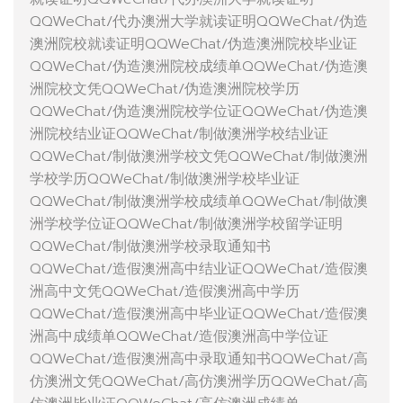
QQWeChat/代办澳洲大学就读证明QQWeChat/伪造
澳洲院校就读证明QQWeChat/伪造澳洲院校毕业证
QQWeChat/伪造澳洲院校成绩单QQWeChat/伪造澳
洲院校文凭QQWeChat/伪造澳洲院校学历
QQWeChat/伪造澳洲院校学位证QQWeChat/伪造澳
洲院校结业证QQWeChat/制做澳洲学校结业证
QQWeChat/制做澳洲学校文凭QQWeChat/制做澳洲
学校学历QQWeChat/制做澳洲学校毕业证
QQWeChat/制做澳洲学校成绩单QQWeChat/制做澳
洲学校学位证QQWeChat/制做澳洲学校留学证明
QQWeChat/制做澳洲学校录取通知书
QQWeChat/造假澳洲高中结业证QQWeChat/造假澳
洲高中文凭QQWeChat/造假澳洲高中学历
QQWeChat/造假澳洲高中毕业证QQWeChat/造假澳
洲高中成绩单QQWeChat/造假澳洲高中学位证
QQWeChat/造假澳洲高中录取通知书QQWeChat/高
仿澳洲文凭QQWeChat/高仿澳洲学历QQWeChat/高