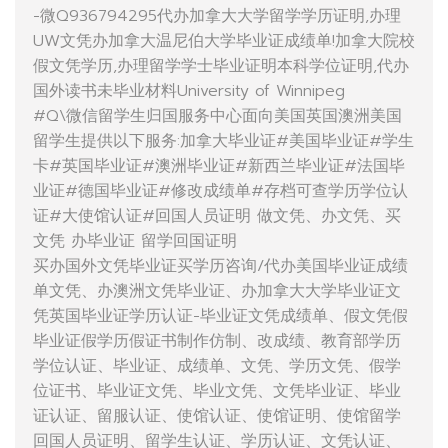
-微Q936794295代办加拿大大学留学学历证明,办理
UW文凭办加拿大温尼伯大学毕业证成绩单!加拿大院校
假文凭学历,办理留学学士毕业证明本科学位证明,代办
国外读书未毕业材料University of Winnipeg
#Q\微信留学生归国服务中心面向美国英国澳洲美国
留学生提供以下服务:加拿大毕业证#美国毕业证#学生
卡#英国毕业证#澳洲毕业证#新西兰毕业证#法国毕
业证#德国毕业证#修改成绩单#存档可查学历学位认
证#大使馆认证#回国人员证明 做文凭、办文凭、买
文凭 办毕业证 留学回国证明
买办国外文凭毕业证买学历咨询/代办美国毕业证成绩
单文凭、办澳洲文凭毕业证、办加拿大大学毕业证文
凭英国毕业证学历认证-毕业证文凭成绩单、假文凭假
毕业证假学历假证书制作仿制、改成绩、教育部学历
学位认证、毕业证、成绩单、文凭、学历文凭、假学
位证书、毕业证文凭、毕业文凭、文凭毕业证、毕业
证认证、留服认证、使馆认证、使馆证明、使馆留学
回国人员证明、留学生认证、学历认证、文凭认证、