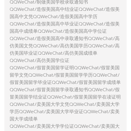
QQWeChat/制做美国学校录取通知书
QQWeChat/造假美国高中结业证QQWeChat/造假美
国高中文凭QQWeChat/造假美国高中学历
QQWeChat/造假美国高中毕业证QQWeChat/造假美
国高中成绩单QQWeChat/造假美国高中学位证
QQWeChat/造假美国高中录取通知书QQWeChat/高
仿美国文凭QQWeChat/高仿美国学历QQWeChat/高
仿美国毕业证QQWeChat/高仿美国成绩单
QQWeChat/高仿美国学位证
QQWeChat/假冒美国留学证明QQWeChat/假冒美国
留学文凭QQWeChat/假冒美国留学学历QQWeChat/
假冒美国留学毕业证QQWeChat/假冒美国留学成绩单
QQWeChat/假冒美国留学录取通知书QQWeChat/假
冒美国留学结业证QQWeChat/假冒美国留学在读证明
QQWeChat/卖美国大学文凭QQWeChat/卖美国大学
学历QQWeChat/卖美国大学毕业证QQWeChat/卖美
国大学成绩单
QQWeChat/卖美国大学学位证QQWeChat/卖美国大