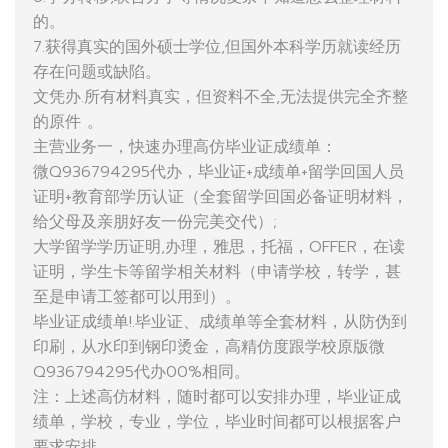
的。
7.获得真实的国外硕士学位,但国外本科学历就读经历
存在问题或缺陷。
文凭办.所有材料真实，但资料不全,无法提供完全齐整
的原件 。
主营业务一，快速办理高仿毕业证成绩单：
微Q936794295代办，毕业证+成绩单+留学回国人员
证明+教育部学历认证（全套留学回国必备证明材料，
给父母及亲朋好友一份完美交代）;
大学留学学历证明,办理，雅思，托福，OFFER，在读
证明，学生卡等留学相关材料（申请学校，转学，甚
至是申请工签都可以用到）。
毕业证成绩单!.毕业证、成绩单等全套材料，从防伪到
印刷，从水印到钢印烫金，高精仿度跟学校原版微
Q936794295代办00%相同。
注：上述高仿材料，随时都可以安排办理，毕业证成
绩单，学校，专业，学位，毕业时间都可以根据客户
要求安排。