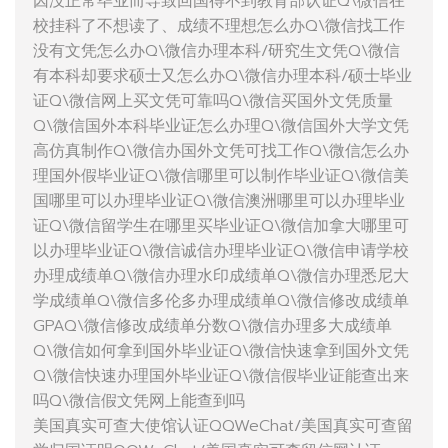
因没正常毕业而导致回国得不到教育部认证Q\微信在
校挂科了不想读了、成绩不理想怎么办Q\微信找工作
没有文凭怎么办Q\微信办理本科/研究生文凭Q\微信
有本科却要求硕士又怎么办Q\微信办理本科/硕士毕业
证Q\微信网上买文凭可靠吗Q\微信买国外文凭质量
Q\微信国外本科毕业证怎么办理Q\微信国外大学文凭
高仿真制作Q\微信办国外文凭可找工作Q\微信怎么办
理国外假毕业证Q\微信哪里可以制作毕业证Q\微信美
国哪里可以办理毕业证Q\微信澳洲哪里可以办理毕业
证Q\微信留学生在哪里买毕业证Q\微信加拿大哪里可
以办理毕业证Q\微信诚信办理毕业证Q\微信申请学校
办理成绩单Q\微信办理水印成绩单Q\微信办理悉尼大
学成绩单Q\微信多伦多办理成绩单Q\微信修改成绩单
GPAQ\微信修改成绩单分数Q\微信办理多大成绩单
Q\微信如何拿到国外毕业证Q\微信快速拿到国外文凭
Q\微信快速办理国外毕业证Q\微信假毕业证能查出来
吗Q\微信假文凭网上能查到吗
美国真实可查大使馆认证QQWeChat/美国真实可查留