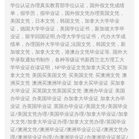
学位认证办理真实教育部学位认证，国外假文凭成绩
单，假学历，假毕业证，国外假文凭办理英国文凭，
美国文凭，日本文凭，韩国文凭，加拿大大学毕业
证，德国大学毕业证，美国学位证书，新加坡大学毕
业证，留学回国证明,办理大学学位证书，代办大学成
绩单，办理国外大学毕业证,法国文凭，韩国文凭，新
加坡文凭，加拿大文凭，港澳台文凭毕业证等, 国外大
学录取通知书制作，各种等级证书新西兰北方理工大
学毕业证在读证明，NP毕业证文凭加拿大买文凭 买加
拿大文凭 美国买美国文凭 买美国文凭 买澳洲文凭 澳
洲买文凭 澳洲买澳洲毕业证 加拿大买毕业证 买加拿
大毕业证 买英国文凭英国买文凭 澳洲办毕业证 美国
办毕业证 办美国毕业证 办加拿大毕业证 加拿大办毕
业证 办英国毕业证 英国办毕业证/美国文凭/美国毕业
证/美国文凭办理/美国毕业证办理/加拿大毕业证/加拿
大文凭/加拿大毕业证办理/加拿大文凭办理/英国毕业
证/澳洲文凭/澳洲毕业证/澳洲毕业证公证/澳洲文凭办
理/澳洲毕业证办理/办澳洲毕业证/办澳洲毕业证签证/