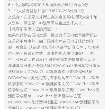
6：个人职称评审加大学留学学历证明,办理0分。
7：个人信誉贷款加微Q936794295代办0分。
文凭办：在国家人才网主办的全国网络招聘大会中纳
入资料，供国家500强等高端企业选择人才。
【教育部学历认证的用途】：
如果您计划在国内发展，那么办理国内教育部学历认
证是必不可少的，由于国外文凭在国内无法辨别真
假，教育部 认证是对您国外所获学历真实性，合法性
唯一的一种鉴别方式，事业性用人单位如银行，国
企，公务员，在您应聘 时都会需要您提供这个认证。
澳洲真实可查大使馆认证QQWeChat/澳洲真实可查留
学归国证明QQWeChat/澳洲真实可查留信网认证
QQWeChat/澳洲真实可查学历购买QQWeChat/澳洲
留学学历QQWeChat/澳洲留学文凭QQWeChat/澳洲
留学毕业证QQWeChat/澳洲留学证明QQWeChat/澳
洲留学成绩单QQWeChat/澳洲留学学位证
QQWeChat/澳洲留学结业证QQWeChat/澳洲留学教
育部认证QQWeChat/澳洲留学大使馆认证