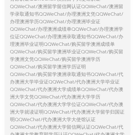
QQWeChat/澳洲留学留信网认证QQWeChat/澳洲留
学录取通知书QQWeChat/办理澳洲文凭QQWeChat/
办理澳洲学历QQWeChat/办理澳洲毕业证
QQWeChat/办理澳洲成绩单QQWeChat/办理澳洲学
位证QQWeChat/办理澳洲录取通知书QQWeChat/办
理澳洲毕业证明QQWeChat/购买留学澳洲成绩单
QQWeChat/购买留学澳洲毕业证QQWeChat/购买留
学澳洲文凭QQWeChat/购买留学澳洲学历
QQWeChat/购买留学澳洲学历证明
QQWeChat/购买留学澳洲录取通知书QQWeChat/代
办澳洲大学毕业证QQWeChat/代办澳洲大学毕业证
QQWeChat/代办澳洲大学成绩单QQWeChat/代办澳
洲大学文凭QQWeChat/代办澳洲大学学历
QQWeChat/代办澳洲大学学位证QQWeChat/代办澳
洲大学就读证明QQWeChat/代办澳洲大学留学归国证
明QQWeChat/代办澳洲大学大使馆认证
QQWeChat/代办澳洲大学留信网认证QQWeChat/代
办澳洲大学教育部学历认证QQWeChat/代办澳洲大学