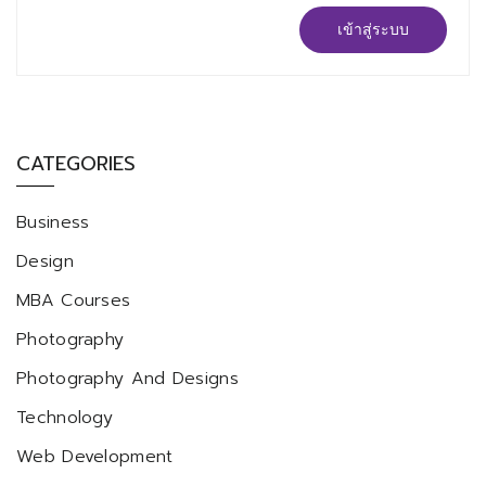
เข้าสู่ระบบ
CATEGORIES
Business
Design
MBA Courses
Photography
Photography And Designs
Technology
Web Development