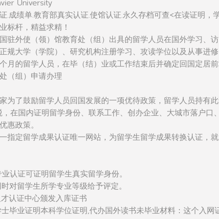
er University
证.成绩单.教育部真实认证.使馆认证.永久存档可查<在读证明，
业标杆，精益求精！
国驻外使（领）馆教育处（组）出具的留学人员在国外学习、访
正规大学（学院）、研究机构注册学习、攻读学位以及从事进修
个月的留学人员，在毕（结）业或工作结束后并确定回国定居前
处（组）申请办理
家为了鼓励留学人员回国发展的一项优待政策，留学人员持有此
税，在国内证明留学身份、联系工作、创办企业、大城市落户口
优惠政策。
一指定留学成果认证唯一网站，为留学生留学成果转换认证，就
：该专业认证可证明留学生真实留学身份。
同时对留学生所学专业等级给予评定。
人才认证中心颁发入库证书
学士毕业证明本科学位证明,代办国外读书未毕业材料：这个入网