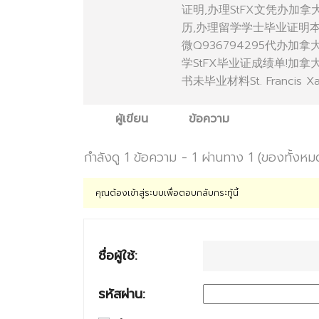
证明,办理StFX文凭办加
历,办理留学学士毕业证明本科学位证
微Q936794295代办加
学StFX毕业证成绩单!加
书未毕业材料St. Francis Xav
ผู้เขียน
ข้อความ
กำลังดู 1 ข้อความ - 1 ผ่านทาง 1 (ของทั้งหม
คุณต้องเข้าสู่ระบบเพื่อตอบกลับกระทู้นี้
ชื่อผู้ใช้:
รหัสผ่าน: