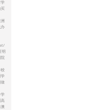
留学
购买
澳洲
代办
t/
证明
洲院
学校
洲学
制做
中学
洲高
仿澳