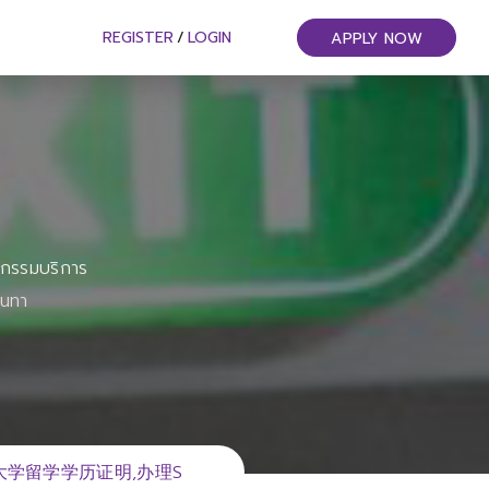
REGISTER
/
LOGIN
APPLY NOW
หกรรมบริการ
ันทา
大大学留学学历证明,办理S