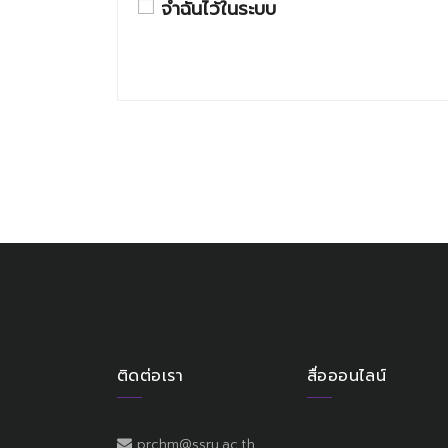
จำฉันไว้ในระบบ
ติดต่อเรา
สื่อออนไลน์
prchm@ssru.ac.th