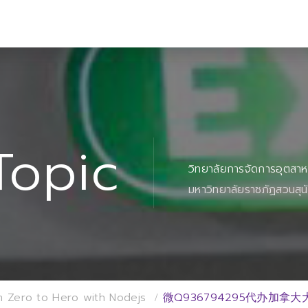
Topic
วิทยาลัยการจัดการอุตสา
มหาวิทยาลัยราชภัฏสวนสุน
m Zero to Hero with Nodejs
微Q936794295代办加拿