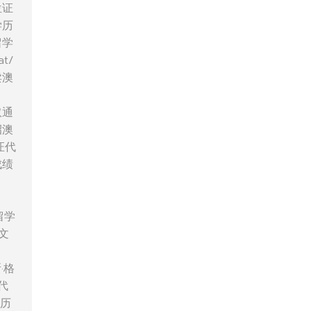
位证
学历
留学
t/
卖澳
取通
招澳
证代
成绩
留学
文
·格
代
学历