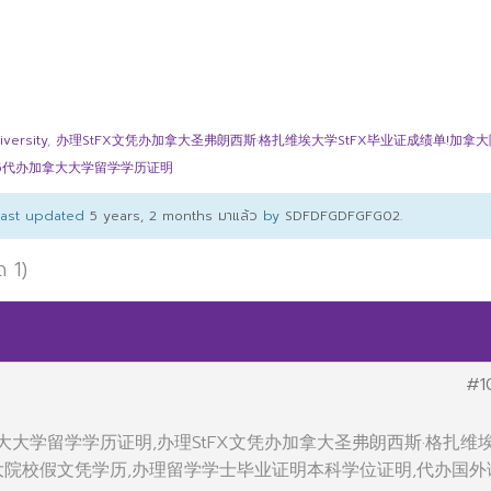
ersity
,
办理StFX文凭办加拿大圣弗朗西斯·格扎维埃大学StFX毕业证成绩单!加拿
295代办加拿大大学留学学历证明
 last updated
5 years, 2 months มาแล้ว
by
SDFDFGDFGFG02
.
ด 1)
#1
加拿大大学留学学历证明,办理StFX文凭办加拿大圣弗朗西斯·格扎维
拿大院校假文凭学历,办理留学学士毕业证明本科学位证明,代办国外