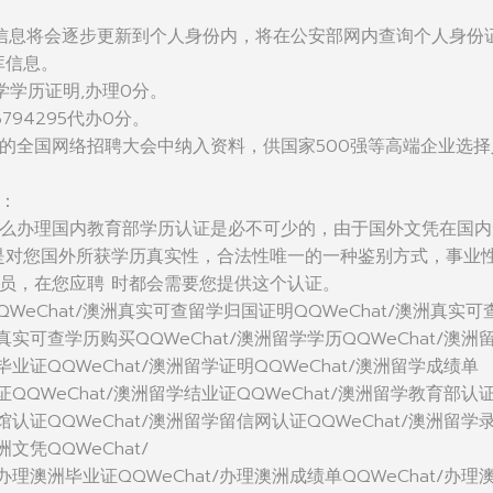
信息将会逐步更新到个人身份内，将在公安部网内查询个人身份
库信息。
学学历证明,办理0分。
794295代办0分。
的全国网络招聘大会中纳入资料，供国家500强等高端企业选择
：
么办理国内教育部学历认证是必不可少的，由于国外文凭在国内
是对您国外所获学历真实性，合法性唯一的一种鉴别方式，事业
员，在您应聘 时都会需要您提供这个认证。
WeChat/澳洲真实可查留学归国证明QQWeChat/澳洲真实可
洲真实可查学历购买QQWeChat/澳洲留学学历QQWeChat/澳洲
毕业证QQWeChat/澳洲留学证明QQWeChat/澳洲留学成绩单
位证QQWeChat/澳洲留学结业证QQWeChat/澳洲留学教育部认
使馆认证QQWeChat/澳洲留学留信网认证QQWeChat/澳洲留学
洲文凭QQWeChat/
/办理澳洲毕业证QQWeChat/办理澳洲成绩单QQWeChat/办理