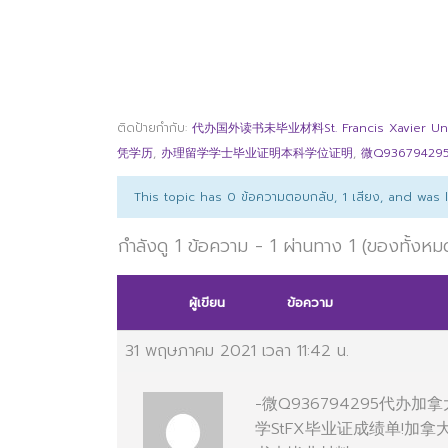
ติดป้ายกำกับ:
代办国外读书未毕业材料St. Francis Xavier Univ
凭学历
,
办理留学学士毕业证明本科学位证明
,
微Q936794
This topic has 0 ข้อความตอบกลับ, 1 เสียง, and was
กำลังดู 1 ข้อความ - 1 ผ่านทาง 1 (ของทั้งหม
ผู้เขียน
ข้อความ
31 พฤษภาคม 2021 เวลา 11:42 น.
-微Q936794295代办
学StFX毕业证成绩单!加