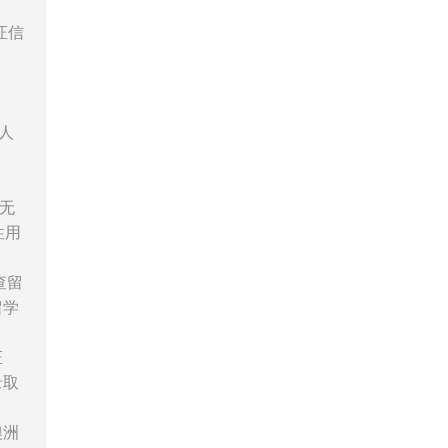
证信
人
无
性用
查留
留学
证
录取
澳洲