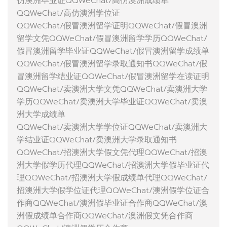
仿澳洲毕业证QQWeChat/高仿澳洲成绩单
QQWeChat/高仿澳洲学位证
QQWeChat/假冒澳洲留学证明QQWeChat/假冒澳洲
留学文凭QQWeChat/假冒澳洲留学学历QQWeChat/
假冒澳洲留学毕业证QQWeChat/假冒澳洲留学成绩单
QQWeChat/假冒澳洲留学录取通知书QQWeChat/假
冒澳洲留学结业证QQWeChat/假冒澳洲留学在读证明
QQWeChat/卖澳洲大学文凭QQWeChat/卖澳洲大学
学历QQWeChat/卖澳洲大学毕业证QQWeChat/卖澳
洲大学成绩单
QQWeChat/卖澳洲大学学位证QQWeChat/卖澳洲大
学结业证QQWeChat/卖澳洲大学录取通知书
QQWeChat/招澳洲大学假文凭代理QQWeChat/招澳
洲大学假学历代理QQWeChat/招澳洲大学假毕业证代
理QQWeChat/招澳洲大学假成绩单代理QQWeChat/
招澳洲大学假学位证代理QQWeChat/澳洲假学位证合
作商QQWeChat/澳洲假毕业证合作商QQWeChat/澳
洲假成绩单合作商QQWeChat/澳洲假文凭合作商