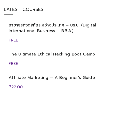
LATEST COURSES
สาขาธุรกิจดิจิทัลระหว่างประเทศ – บธ.บ. (Digital
International Business – B.B.A.)
FREE
The Ultimate Ethical Hacking Boot Camp
FREE
Affiliate Marketing – A Beginner’s Guide
฿22.00