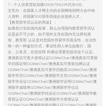
7：个人信誉贷款加微Q936794295代办0分。
文凭办：在国家人才网主办的全国网络招聘大会中纳
入资料，供国家500强等高端企业选择人才。
【教育部学历认证的用途】：
如果您计划在国内发展，那么办理国内教育部学历认
证是必不可少的，由于国外文凭在国内无法辨别真
假，教育部 认证是对您国外所获学历真实性，合法性
唯一的一种鉴别方式，事业性用人单位如银行，国
企，公务员，在您应聘 时都会需要您提供这个认证。
澳洲真实可查大使馆认证QQWeChat/澳洲真实可查留
学归国证明QQWeChat/澳洲真实可查留信网认证
QQWeChat/澳洲真实可查学历购买QQWeChat/澳洲
留学学历QQWeChat/澳洲留学文凭QQWeChat/澳洲
留学毕业证QQWeChat/澳洲留学证明QQWeChat/澳
洲留学成绩单QQWeChat/澳洲留学学位证
QQWeChat/澳洲留学结业证QQWeChat/澳洲留学教
育部认证QQWeChat/澳洲留学大使馆认证
QQWeChat/澳洲留学留信网认证QQWeChat/澳洲留