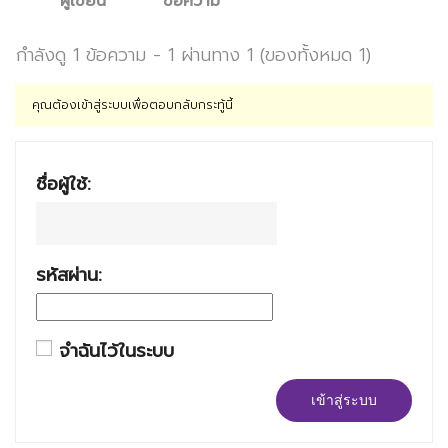
ผู้เขียน
ข้อความ
กำลังดู 1 ข้อความ - 1 ผ่านทาง 1 (ของทั้งหมด 1)
คุณต้องเข้าสู่ระบบเพื่อตอบกลับกระทู้นี้
ชื่อผู้ใช้:
รหัสผ่าน:
จำฉันไว้ในระบบ
เข้าสู่ระบบ