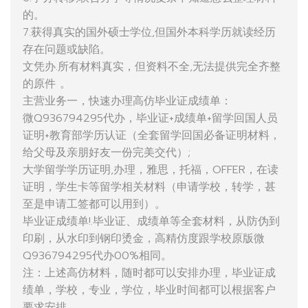
的。
7.获得真实的国外硕士学位,但国外本科学历就读经历
存在问题或缺陷。
文凭办.所有材料真实，但资料不全,无法提供完全齐整
的原件 。
主营业务一，快速办理高仿毕业证成绩单：
微Q936794295代办，毕业证+成绩单+留学回国人员
证明+教育部学历认证（全套留学回国必备证明材料，
给父母及亲朋好友一份完美交代）;
大学留学学历证明,办理，雅思，托福，OFFER，在读
证明，学生卡等留学相关材料（申请学校，转学，甚
至是申请工签都可以用到）。
毕业证成绩单!.毕业证、成绩单等全套材料，从防伪到
印刷，从水印到钢印烫金，高精仿度跟学校原版微
Q936794295代办00%相同。
注：上述高仿材料，随时都可以安排办理，毕业证成
绩单，学校，专业，学位，毕业时间都可以根据客户
要求安排。