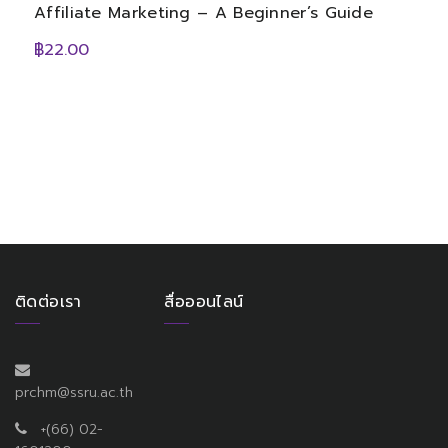
Affiliate Marketing – A Beginner’s Guide
฿22.00
ติดต่อเรา
สื่อออนไลน์
prchm@ssru.ac.th
+(66) 02-