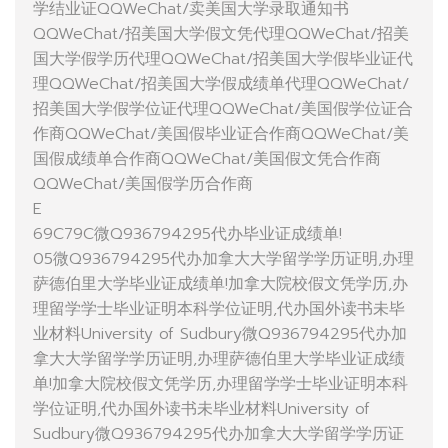
学结业证QQWeChat/卖美国大学录取通知书
QQWeChat/招美国大学假文凭代理QQWeChat/招美
国大学假学历代理QQWeChat/招美国大学假毕业证代
理QQWeChat/招美国大学假成绩单代理QQWeChat/
招美国大学假学位证代理QQWeChat/美国假学位证合
作商QQWeChat/美国假毕业证合作商QQWeChat/美
国假成绩单合作商QQWeChat/美国假文凭合作商
QQWeChat/美国假学历合作商
E
69C79C微Q936794295代办毕业证成绩单!
05微Q936794295代办加拿大大学留学学历证明,办理
萨德伯里大学毕业证成绩单!加拿大院校假文凭学历,办
理留学学士毕业证明本科学位证明,代办国外读书未毕
业材料University of Sudbury微Q936794295代办加
拿大大学留学学历证明,办理萨德伯里大学毕业证成绩
单!加拿大院校假文凭学历,办理留学学士毕业证明本科
学位证明,代办国外读书未毕业材料University of
Sudbury微Q936794295代办加拿大大学留学学历证