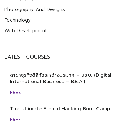
Photography And Designs
Technology
Web Development
LATEST COURSES
สาขาธุรกิจดิจิทัลระหว่างประเทศ – บธ.บ. (Digital
International Business – B.B.A.)
FREE
The Ultimate Ethical Hacking Boot Camp
FREE