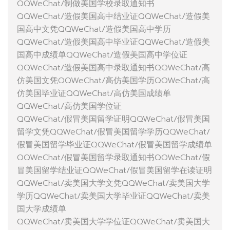
QQWeChat/制做美国学校录取通知书
QQWeChat/造假美国高中结业证QQWeChat/造假美
国高中文凭QQWeChat/造假美国高中学历
QQWeChat/造假美国高中毕业证QQWeChat/造假美
国高中成绩单QQWeChat/造假美国高中学位证
QQWeChat/造假美国高中录取通知书QQWeChat/高
仿美国文凭QQWeChat/高仿美国学历QQWeChat/高
仿美国毕业证QQWeChat/高仿美国成绩单
QQWeChat/高仿美国学位证
QQWeChat/假冒美国留学证明QQWeChat/假冒美国
留学文凭QQWeChat/假冒美国留学学历QQWeChat/
假冒美国留学毕业证QQWeChat/假冒美国留学成绩单
QQWeChat/假冒美国留学录取通知书QQWeChat/假
冒美国留学结业证QQWeChat/假冒美国留学在读证明
QQWeChat/卖美国大学文凭QQWeChat/卖美国大学
学历QQWeChat/卖美国大学毕业证QQWeChat/卖美
国大学成绩单
QQWeChat/卖美国大学学位证QQWeChat/卖美国大