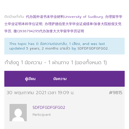
ติดป้ายกำกับ:
代办国外读书未毕业材料University of Sudbury
,
办理留学学
士毕业证明本科学位证明
,
办理萨德伯里大学毕业证成绩单!加拿大院校假文凭
学历
,
微Q936794295代办加拿大大学留学学历证明
This topic has 0 ข้อความตอบกลับ, 1 เสียง, and was last
updated
5 years, 2 months มาแล้ว
by
SDFDFGDFGFG02
.
กำลังดู 1 ข้อความ - 1 ผ่านทาง 1 (ของทั้งหมด 1)
ผู้เขียน
ข้อความ
30 พฤษภาคม 2021 เวลา 19:09 น.
#9815
SDFDFGDFGFG02
Participant