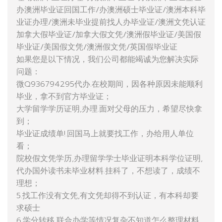
办澳洲毕业证回国工作/办澳洲硕士毕业证/澳洲本科毕
业证办理/澳洲未毕业提前找人办毕业证/澳洲文凭认证
加拿大假毕业证/加拿大假文凭/澳洲假毕业证/美国假
毕业证/美国假文凭/澳洲假文凭/英国假毕业证
如果您是以下情况，我们公司都能竭诚为您解决实际
问题：
微Q936794295代办.在校期间，因各种原因未能顺利
毕业，拿不到官方毕业证；
大学留学学历证明,办理.面对父母的压力，希望尽快拿
到；
毕业证成绩单!.回国马上就要找工作，办给用人单位
看；
院校假文凭学历,办理留学学士毕业证明本科学位证明,
代办国外读书未毕业材料.挂科了，不想读了，成绩不
理想；
5.找工作没有文凭,有文凭却得不到认证，有本科却要
求硕士
6.学分转移,联合办学等情况复杂不知道怎么整理材料