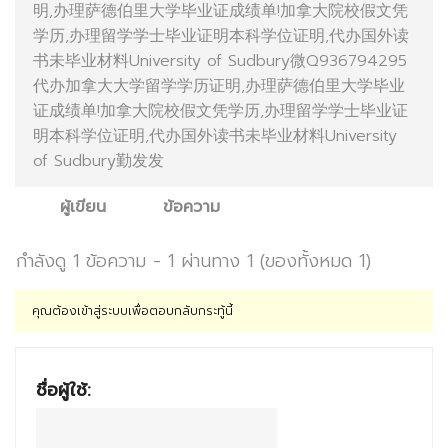
明,办理萨德伯里大学毕业证成绩单!加拿大院校假文凭
学历,办理留学学士毕业证明本科学位证明,代办国外读
书未毕业材料University of Sudbury微Q936794295
代办加拿大大学留学学历证明,办理萨德伯里大学毕业
证成绩单!加拿大院校假文凭学历,办理留学学士毕业证
明本科学位证明,代办国外读书未毕业材料University
of Sudbury勤发发
ผู้เขียน
ข้อความ
กำลังดู 1 ข้อความ - 1 ผ่านทาง 1 (ของทั้งหมด 1)
คุณต้องเข้าสู่ระบบเพื่อตอบกลับกระทู้นี้
ชื่อผู้ใช้: