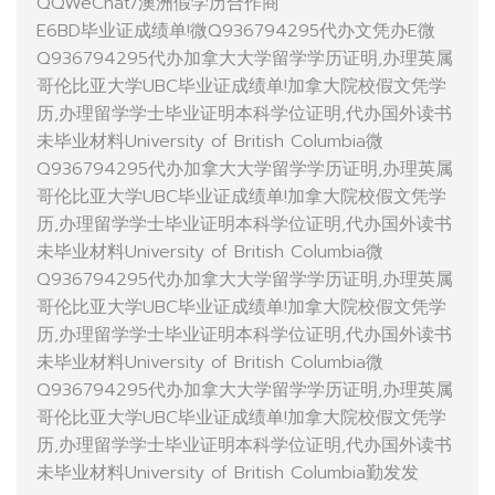
QQWeChat/澳洲假学历合作商
E6BD毕业证成绩单!微Q936794295代办文凭办E微
Q936794295代办加拿大大学留学学历证明,办理英属
哥伦比亚大学UBC毕业证成绩单!加拿大院校假文凭学
历,办理留学学士毕业证明本科学位证明,代办国外读书
未毕业材料University of British Columbia微
Q936794295代办加拿大大学留学学历证明,办理英属
哥伦比亚大学UBC毕业证成绩单!加拿大院校假文凭学
历,办理留学学士毕业证明本科学位证明,代办国外读书
未毕业材料University of British Columbia微
Q936794295代办加拿大大学留学学历证明,办理英属
哥伦比亚大学UBC毕业证成绩单!加拿大院校假文凭学
历,办理留学学士毕业证明本科学位证明,代办国外读书
未毕业材料University of British Columbia微
Q936794295代办加拿大大学留学学历证明,办理英属
哥伦比亚大学UBC毕业证成绩单!加拿大院校假文凭学
历,办理留学学士毕业证明本科学位证明,代办国外读书
未毕业材料University of British Columbia勤发发