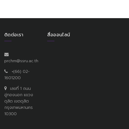
ติดต่อเรา
สื่อออนไลน์
prchm@ssru.ac.th
+(66) 02-
1601200
เลขที่ 1 ถนน
อู่ทองนอก แขวง
ดุสิต เขตดุสิต
กรุงเทพมหานคร
10300