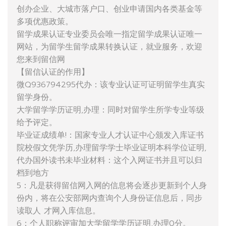
创办企业、大城市落户口、创业申请国内各类基金等
多项优惠政策。
留学成果认证专业委员会唯一指定留学成果认证唯一
网站，为留学生留学成果转换认证，就业服务，欢迎
您来到留信网
【留信认证的作用】
微Q936794295代办：该专业认证可证明留学生真实
留学身份。
大学留学学历证明,办理：同时对留学生所学专业等级
给予评定。
毕业证成绩单!：国家专业人才认证中心颁发入库证书
院校假文凭学历,办理留学学士毕业证明本科学位证明,
代办国外读书未毕业材料：这个入网证书并且可以归
档到地方
5：凡是获得留信网入网的信息将会逐步更新到个人身
份内，将在公安部网内查询个人身份证信息后，同步
读取人 才网入库信息。
6：个人职称评审加大学留学学历证明,办理0分。