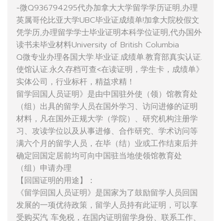
-微Q936794295代办加拿大大学留学学历证明,办理
英属哥伦比亚大学UBC毕业证成绩单!加拿大院校假文
凭学历,办理留学学士毕业证明本科学位证明,代办国外
读书未毕业材料University of British Columbia
Q微专业办理各国大学.毕业证.成绩单.教育部真实认证.
使馆认证.永久存档可查<在读证明，学生卡，成绩单》
实体公司，行业标杆，精益求精！
留学回国人员证明》是由中国驻外使（领）馆教育处
（组）出具的留学人员在国外学习、访问进修的证明
材料，凡在国外正规大学（学院）、研究机构注册学
习、攻读学位以及从事进修、合作研究、学术访问等
满六个月的留学人员，在毕（结）业或工作结束后并
确定回国定居前均可向中国驻当地使领馆教育处
（组）申请办理
【回国证明的用途】：
《留学回国人员证明》是国家为了鼓励留学人员回国
发展的一项优待政策，留学人员持有此证明，可以享
受购买汽 车免税，在国内证明留学身份、联系工作、