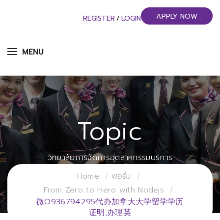
APPLY NOW
REGISTER
/
LOGIN
MENU
Topic
วิทยาลัยการจัดการอุตสาหกรรมบริการ
มหาวิทยาลัยราชภัฏสวนสุนันทา
Home
ฟอรั่ม
From Zero to Hero with Nodejs
微Q936794295代办加拿大大学留学学历
证明,办理英