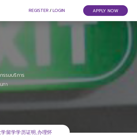
REGISTER
/
LOGIN
APPLY NOW
หกรรมบริการ
ันทา
大大学留学学历证明,办理怀