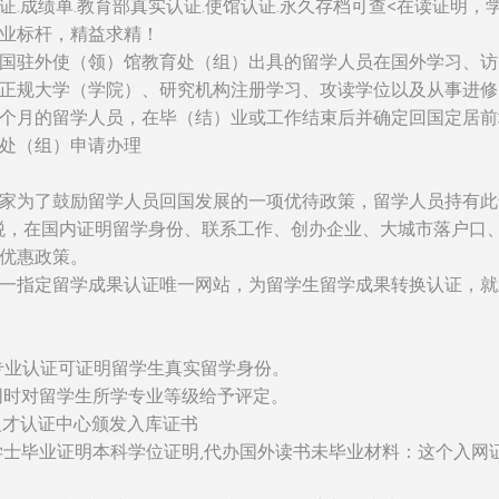
证.成绩单.教育部真实认证.使馆认证.永久存档可查<在读证明，
业标杆，精益求精！
国驻外使（领）馆教育处（组）出具的留学人员在国外学习、访
正规大学（学院）、研究机构注册学习、攻读学位以及从事进修
个月的留学人员，在毕（结）业或工作结束后并确定回国定居前
处（组）申请办理
家为了鼓励留学人员回国发展的一项优待政策，留学人员持有此
税，在国内证明留学身份、联系工作、创办企业、大城市落户口
优惠政策。
一指定留学成果认证唯一网站，为留学生留学成果转换认证，就
：该专业认证可证明留学生真实留学身份。
同时对留学生所学专业等级给予评定。
人才认证中心颁发入库证书
学士毕业证明本科学位证明,代办国外读书未毕业材料：这个入网