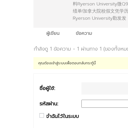
料Ryerson Univers
绩单!加拿大院校假文凭学
Ryerson University勤发发
ผู้เขียน
ข้อความ
กำลังดู 1 ข้อความ - 1 ผ่านทาง 1 (ของทั้งหม
คุณต้องเข้าสู่ระบบเพื่อตอบกลับกระทู้นี้
ชื่อผู้ใช้:
รหัสผ่าน:
จำฉันไว้ในระบบ