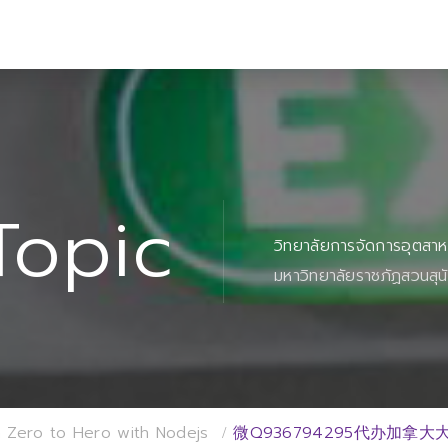
Topic
วิทยาลัยการจัดการอุตสา
มหาวิทยาลัยราชภัฏสวนสุน
 Zero to Hero with Nodejs
微Q936794295代办加拿