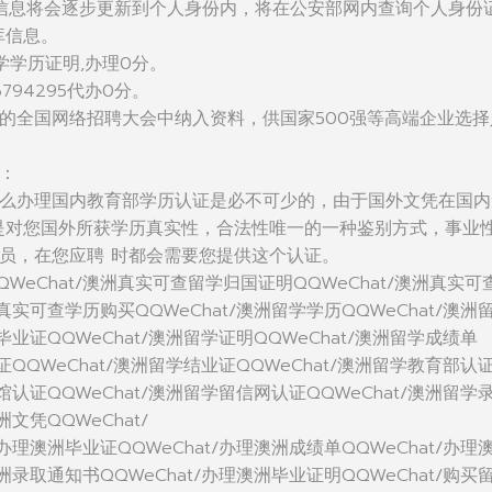
信息将会逐步更新到个人身份内，将在公安部网内查询个人身份
库信息。
学学历证明,办理0分。
794295代办0分。
的全国网络招聘大会中纳入资料，供国家500强等高端企业选择
：
么办理国内教育部学历认证是必不可少的，由于国外文凭在国内
是对您国外所获学历真实性，合法性唯一的一种鉴别方式，事业
员，在您应聘 时都会需要您提供这个认证。
WeChat/澳洲真实可查留学归国证明QQWeChat/澳洲真实可
洲真实可查学历购买QQWeChat/澳洲留学学历QQWeChat/澳洲
毕业证QQWeChat/澳洲留学证明QQWeChat/澳洲留学成绩单
位证QQWeChat/澳洲留学结业证QQWeChat/澳洲留学教育部认
使馆认证QQWeChat/澳洲留学留信网认证QQWeChat/澳洲留学
洲文凭QQWeChat/
/办理澳洲毕业证QQWeChat/办理澳洲成绩单QQWeChat/办理
澳洲录取通知书QQWeChat/办理澳洲毕业证明QQWeChat/购买