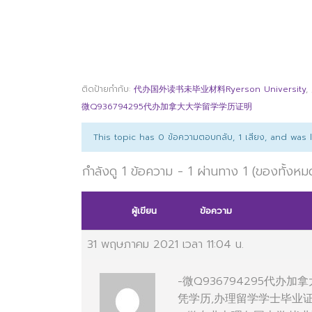
ติดป้ายกำกับ:
代办国外读书未毕业材料Ryerson University
,
微Q936794295代办加拿大大学留学学历证明
This topic has 0 ข้อความตอบกลับ, 1 เสียง, and was
กำลังดู 1 ข้อความ - 1 ผ่านทาง 1 (ของทั้งหม
ผู้เขียน
ข้อความ
31 พฤษภาคม 2021 เวลา 11:04 น.
-微Q936794295代
凭学历,办理留学学士毕业证明本