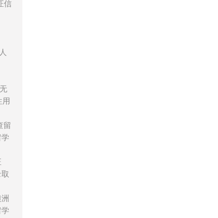
证信
人
无
性用
查留
留学
证
录取
澳洲
留学