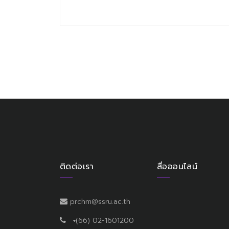
ติดต่อเรา
สื่อออนไลน์
prchm@ssru.ac.th
+(66) 02-1601200