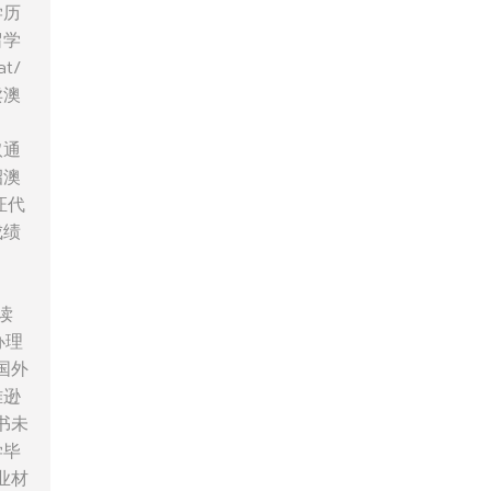
学历
留学
t/
卖澳
取通
招澳
证代
成绩
读
办理
国外
雅逊
书未
学毕
业材