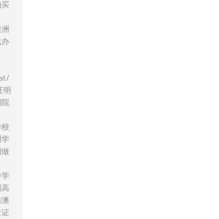
购买
澳洲
代办
t/
证明
洲院
学校
洲学
制做
中学
洲高
仿澳
位证