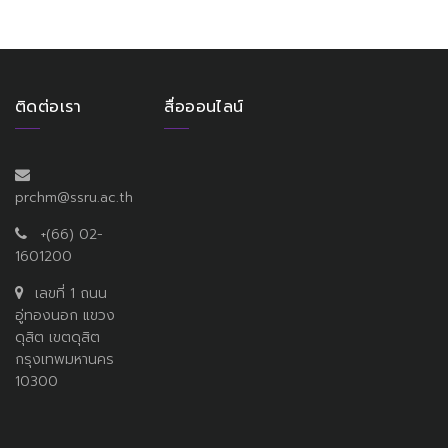
ติดต่อเรา
สื่อออนไลน์
prchm@ssru.ac.th
+(66) 02-
1601200
เลขที่ 1 ถนน
อู่ทองนอก แขวง
ดุสิต เขตดุสิต
กรุงเทพมหานคร
10300