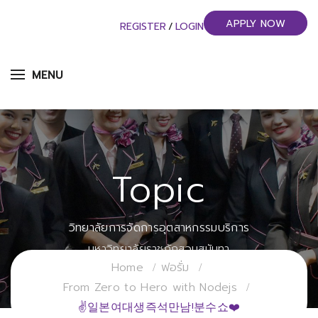
APPLY NOW
REGISTER
/
LOGIN
MENU
Topic
วิทยาลัยการจัดการอุตสาหกรรมบริการ
มหาวิทยาลัยราชภัฏสวนสุนันทา
Home
ฟอรั่ม
From Zero to Hero with Nodejs
✌일본여대생즉석만남!분수쇼❤️