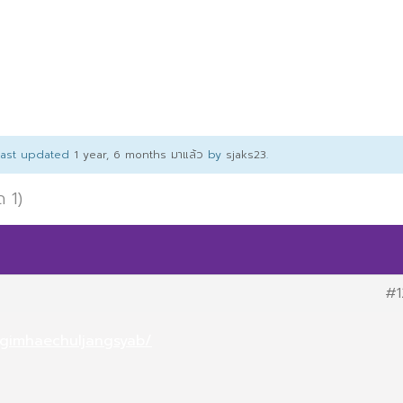
 last updated
1 year, 6 months มาแล้ว
by
sjaks23
.
ด 1)
#1
m/gimhaechuljangsyab/