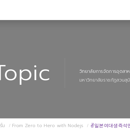
Topic
วิทยาลัยการจัดการอุตสา
มหาวิทยาลัยราชภัฏสวนสุน
ั่ม
From Zero to Hero with Nodejs
✌일본여대생즉석만