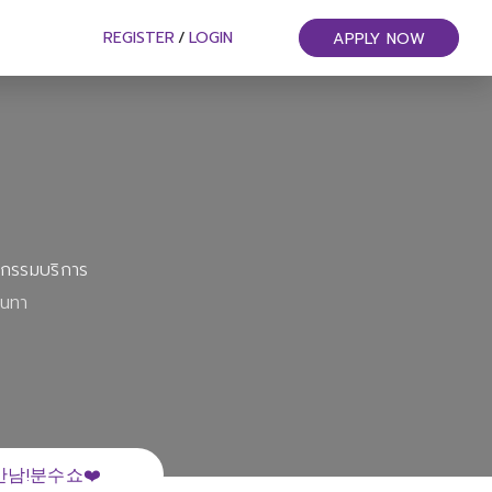
REGISTER
/
LOGIN
APPLY NOW
หกรรมบริการ
ันทา
남!분수쇼❤️