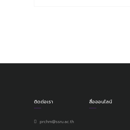
ติดต่อเรา
สื่อออนไลน์
prchm@ssru.ac.th