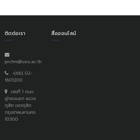
ติดต่อเรา
สื่อออนไลน์
prchm@ssru.ac.th
+(66) 02-
1601200
เลขที่ 1 ถนน
อู่ทองนอก แขวง
ดุสิต เขตดุสิต
กรุงเทพมหานคร
10300