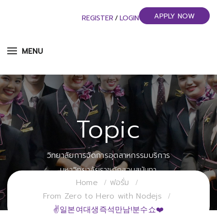
APPLY NOW
REGISTER
/
LOGIN
MENU
Topic
วิทยาลัยการจัดการอุตสาหกรรมบริการ
มหาวิทยาลัยราชภัฏสวนสุนันทา
Home
ฟอรั่ม
From Zero to Hero with Nodejs
✌일본여대생즉석만남!분수쇼❤️