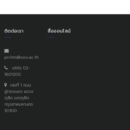
ติดต่อเรา
สื่อออนไลน์
prchm@ssru.ac.th
+(66) 02-
1601200
เลขที่ 1 ถนน
อู่ทองนอก แขวง
ดุสิต เขตดุสิต
กรุงเทพมหานคร
10300