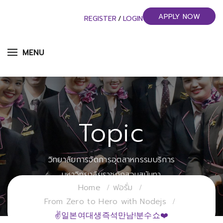
APPLY NOW
REGISTER
/
LOGIN
MENU
Topic
วิทยาลัยการจัดการอุตสาหกรรมบริการ
มหาวิทยาลัยราชภัฏสวนสุนันทา
Home
ฟอรั่ม
From Zero to Hero with Nodejs
✌일본여대생즉석만남!분수쇼❤️