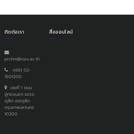
ติดต่อเรา
สื่อออนไลน์
prchm@ssru.ac.th
+(66) 02-
1601200
เลขที่ 1 ถนน
อู่ทองนอก แขวง
ดุสิต เขตดุสิต
กรุงเทพมหานคร
10300