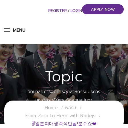
APPLY NOW
REGISTER
/
LOGIN
MENU
Topic
วิทยาลัยการจัดการอุตสาหกรรมบริการ
มหาวิทยาลัยราชภัฏสวนสุนันทา
Home
ฟอรั่ม
From Zero to Hero with Nodejs
✌일본여대생즉석만남!분수쇼❤️