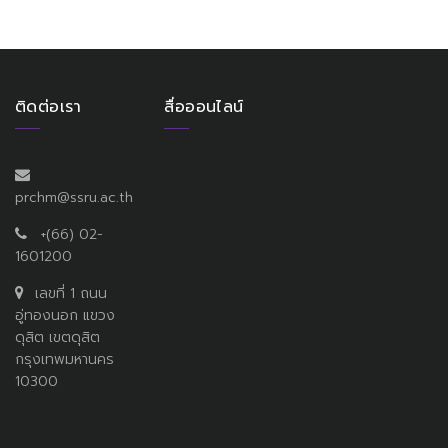
ติดต่อเรา
สื่อออนไลน์
prchm@ssru.ac.th
+(66) 02-
1601200
เลขที่ 1 ถนน
อู่ทองนอก แขวง
ดุสิต เขตดุสิต
กรุงเทพมหานคร
10300