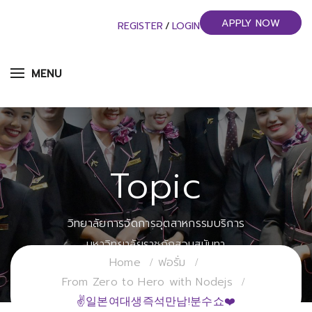
APPLY NOW
REGISTER
/
LOGIN
MENU
Topic
วิทยาลัยการจัดการอุตสาหกรรมบริการ
มหาวิทยาลัยราชภัฏสวนสุนันทา
Home
ฟอรั่ม
From Zero to Hero with Nodejs
✌일본여대생즉석만남!분수쇼❤️