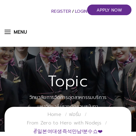
APPLY NOW
REGISTER
/
LOGIN
MENU
Topic
วิทยาลัยการจัดการอุตสาหกรรมบริการ
มหาวิทยาลัยราชภัฏสวนสุนันทา
Home
ฟอรั่ม
From Zero to Hero with Nodejs
✌일본여대생즉석만남!분수쇼❤️