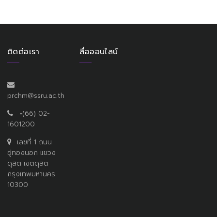
ติดต่อเรา
สื่อออนไลน์
prchm@ssru.ac.th
+(66) 02-
1601200
เลขที่ 1 ถนน
อู่ทองนอก แขวง
ดุสิต เขตดุสิต
กรุงเทพมหานคร
10300