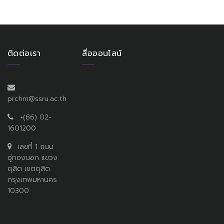
ติดต่อเรา
สื่อออนไลน์
prchm@ssru.ac.th
+(66) 02-
1601200
เลขที่ 1 ถนน
อู่ทองนอก แขวง
ดุสิต เขตดุสิต
กรุงเทพมหานคร
10300