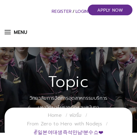
APPLY NOW
REGISTER
/
LOGIN
MENU
Topic
วิทยาลัยการจัดการอุตสาหกรรมบริการ
มหาวิทยาลัยราชภัฏสวนสุนันทา
Home
ฟอรั่ม
From Zero to Hero with Nodejs
✌일본여대생즉석만남!분수쇼❤️