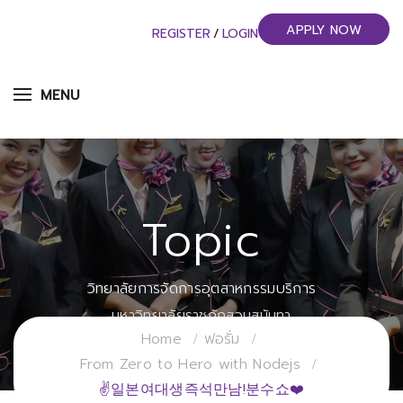
APPLY NOW
REGISTER
/
LOGIN
MENU
Topic
วิทยาลัยการจัดการอุตสาหกรรมบริการ
มหาวิทยาลัยราชภัฏสวนสุนันทา
Home
ฟอรั่ม
From Zero to Hero with Nodejs
✌일본여대생즉석만남!분수쇼❤️