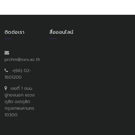
ติดต่อเรา
สื่อออนไลน์
prchm@ssru.ac.th
+(66) 02-
1601200
เลขที่ 1 ถนน
อู่ทองนอก แขวง
ดุสิต เขตดุสิต
กรุงเทพมหานคร
10300