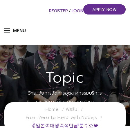
APPLY NOW
REGISTER
/
LOGIN
MENU
Topic
วิทยาลัยการจัดการอุตสาหกรรมบริการ
มหาวิทยาลัยราชภัฏสวนสุนันทา
Home
ฟอรั่ม
From Zero to Hero with Nodejs
✌일본여대생즉석만남!분수쇼❤️