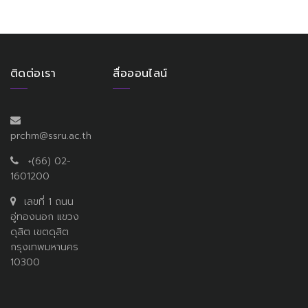
ติดต่อเรา
สื่อออนไลน์
prchm@ssru.ac.th
+(66) 02-
1601200
เลขที่ 1 ถนน
อู่ทองนอก แขวง
ดุสิต เขตดุสิต
กรุงเทพมหานคร
10300