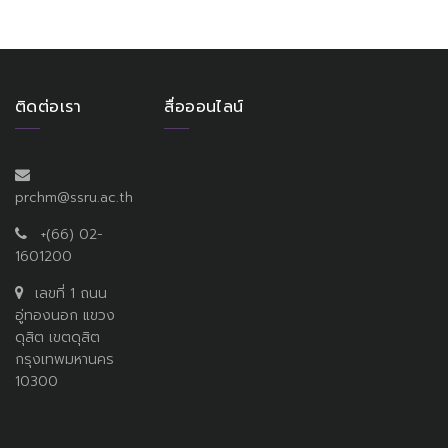
ติดต่อเรา
สื่อออนไลน์
prchm@ssru.ac.th
+(66) 02-
1601200
เลขที่ 1 ถนน
อู่ทองนอก แขวง
ดุสิต เขตดุสิต
กรุงเทพมหานคร
10300