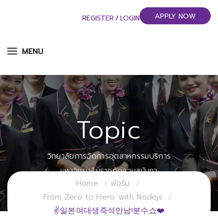
APPLY NOW
REGISTER
/
LOGIN
MENU
Topic
วิทยาลัยการจัดการอุตสาหกรรมบริการ
มหาวิทยาลัยราชภัฏสวนสุนันทา
Home
ฟอรั่ม
From Zero to Hero with Nodejs
✌일본여대생즉석만남!분수쇼❤️