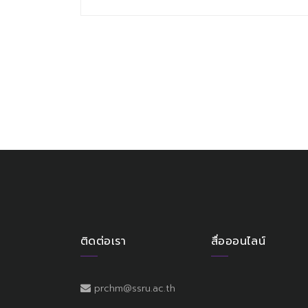
ติดต่อเรา
สื่อออนไลน์
prchm@ssru.ac.th