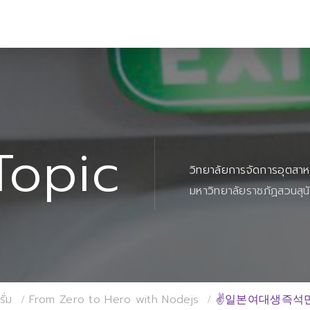
Topic
วิทยาลัยการจัดการอุตสา
มหาวิทยาลัยราชภัฏสวนสุน
ั่ม
From Zero to Hero with Nodejs
✌일본여대생즉석만