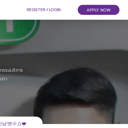
REGISTER
/
LOGIN
APPLY NOW
หกรรมบริการ
ันทา
남!분수쇼❤️