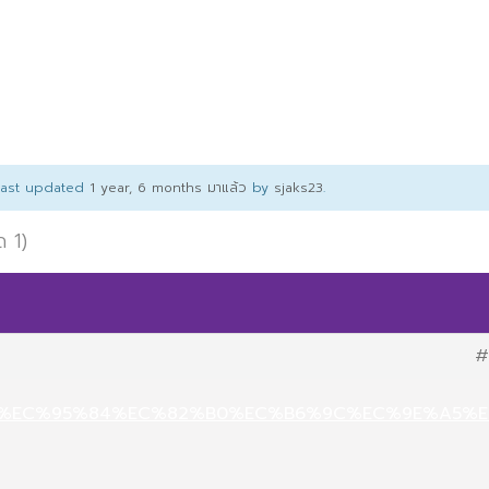
 last updated
1 year, 6 months มาแล้ว
by
sjaks23
.
ด 1)
#
.net/%EC%95%84%EC%82%B0%EC%B6%9C%EC%9E%A5%