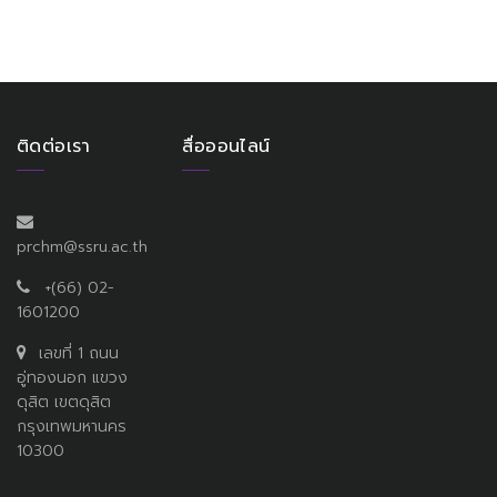
ติดต่อเรา
สื่อออนไลน์
prchm@ssru.ac.th
+(66) 02-
1601200
เลขที่ 1 ถนน
อู่ทองนอก แขวง
ดุสิต เขตดุสิต
กรุงเทพมหานคร
10300