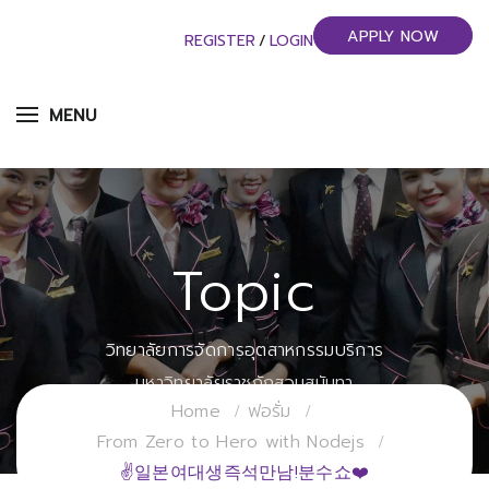
APPLY NOW
REGISTER
/
LOGIN
MENU
Topic
วิทยาลัยการจัดการอุตสาหกรรมบริการ
มหาวิทยาลัยราชภัฏสวนสุนันทา
Home
ฟอรั่ม
From Zero to Hero with Nodejs
✌일본여대생즉석만남!분수쇼❤️