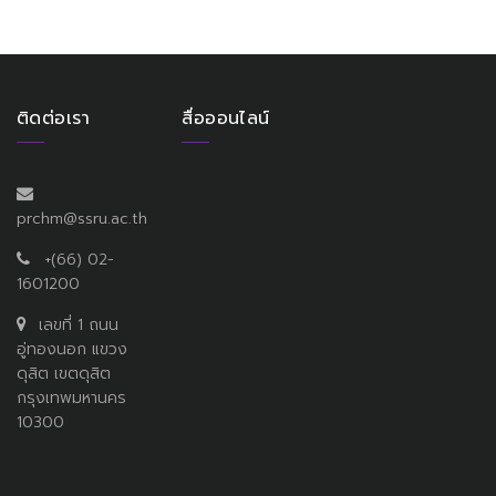
ติดต่อเรา
สื่อออนไลน์
prchm@ssru.ac.th
+(66) 02-
1601200
เลขที่ 1 ถนน
อู่ทองนอก แขวง
ดุสิต เขตดุสิต
กรุงเทพมหานคร
10300