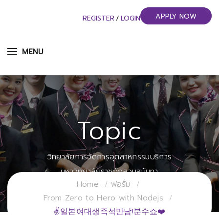
APPLY NOW
REGISTER
/
LOGIN
MENU
Topic
วิทยาลัยการจัดการอุตสาหกรรมบริการ
มหาวิทยาลัยราชภัฏสวนสุนันทา
Home
ฟอรั่ม
From Zero to Hero with Nodejs
✌일본여대생즉석만남!분수쇼❤️