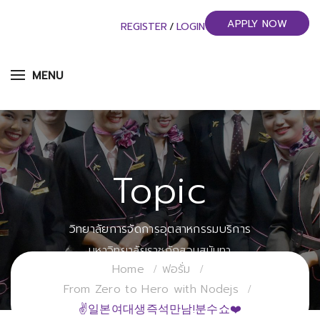
APPLY NOW
REGISTER
/
LOGIN
MENU
Topic
วิทยาลัยการจัดการอุตสาหกรรมบริการ
มหาวิทยาลัยราชภัฏสวนสุนันทา
Home
ฟอรั่ม
From Zero to Hero with Nodejs
✌일본여대생즉석만남!분수쇼❤️