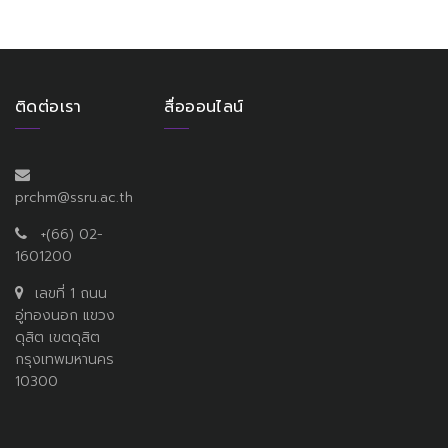
ติดต่อเรา
สื่อออนไลน์
prchm@ssru.ac.th
+(66) 02-
1601200
เลขที่ 1 ถนน
อู่ทองนอก แขวง
ดุสิต เขตดุสิต
กรุงเทพมหานคร
10300