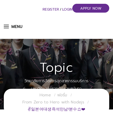
APPLY NOW
REGISTER
/
LOGIN
MENU
Topic
วิทยาลัยการจัดการอุตสาหกรรมบริการ
มหาวิทยาลัยราชภัฏสวนสุนันทา
Home
ฟอรั่ม
From Zero to Hero with Nodejs
✌일본여대생즉석만남!분수쇼❤️