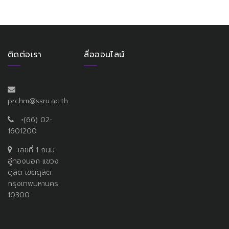
ติดต่อเรา
สื่อออนไลน์
prchm@ssru.ac.th
+(66) 02-
1601200
เลขที่ 1 ถนน
อู่ทองนอก แขวง
ดุสิต เขตดุสิต
กรุงเทพมหานคร
10300