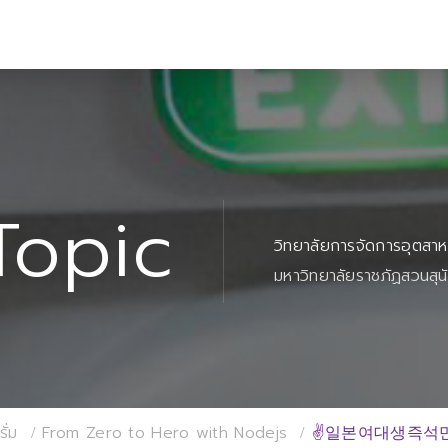
Topic
วิทยาลัยการจัดการอุตสา
มหาวิทยาลัยราชภัฏสวนสุน
ั่ม
From Zero to Hero with Nodejs
✌일본여대생즉석만