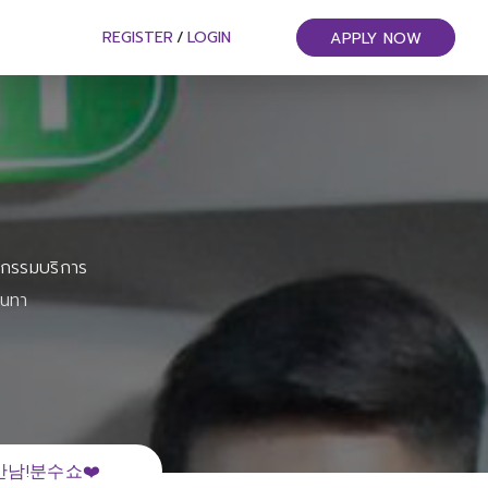
REGISTER
/
LOGIN
APPLY NOW
หกรรมบริการ
ันทา
남!분수쇼❤️