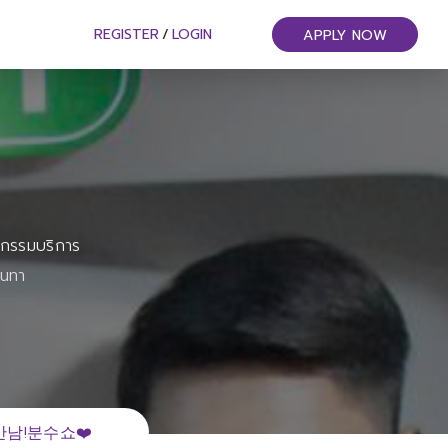
REGISTER
/
LOGIN
APPLY NOW
หกรรมบริการ
ันทา
남!분수쇼❤️