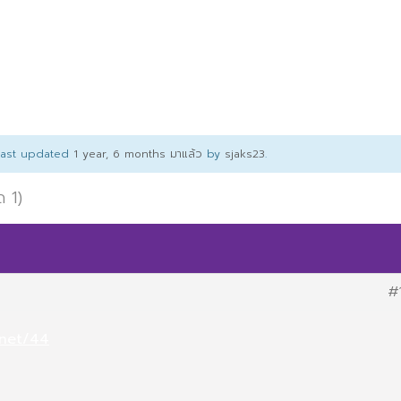
 last updated
1 year, 6 months มาแล้ว
by
sjaks23
.
ด 1)
#
.net/44