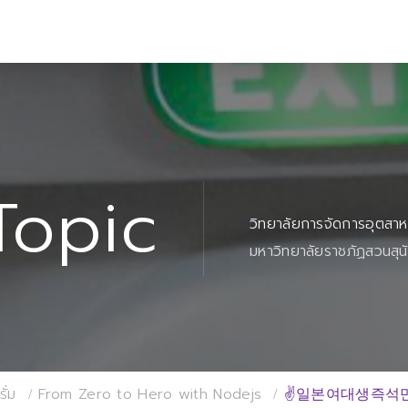
Topic
วิทยาลัยการจัดการอุตสา
มหาวิทยาลัยราชภัฏสวนสุน
ั่ม
From Zero to Hero with Nodejs
✌일본여대생즉석만