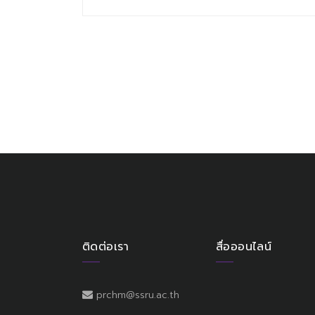
ติดต่อเรา
สื่อออนไลน์
prchm@ssru.ac.th