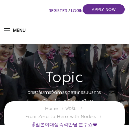
APPLY NOW
REGISTER
/
LOGIN
MENU
Topic
วิทยาลัยการจัดการอุตสาหกรรมบริการ
มหาวิทยาลัยราชภัฏสวนสุนันทา
Home
ฟอรั่ม
From Zero to Hero with Nodejs
✌일본여대생즉석만남!분수쇼❤️