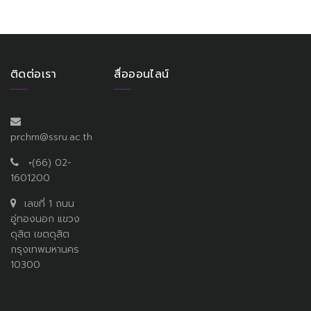
ติดต่อเรา
สื่อออนไลน์
prchm@ssru.ac.th
+(66) 02-
1601200
เลขที่ 1 ถนน
อู่ทองนอก แขวง
ดุสิต เขตดุสิต
กรุงเทพมหานคร
10300