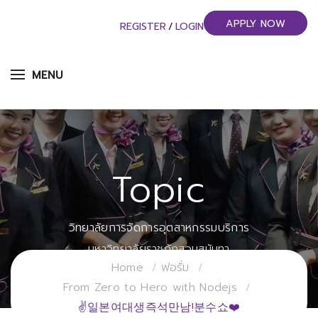
APPLY NOW
REGISTER
/
LOGIN
MENU
Topic
วิทยาลัยการจัดการอุตสาหกรรมบริการ
มหาวิทยาลัยราชภัฏสวนสุนันทา
Home
ฟอรั่ม
From Zero to Hero with Nodejs
✌일본여대생즉석만남!분수쇼❤️