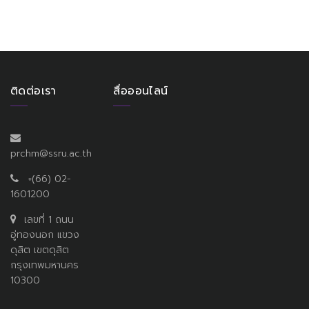
ติดต่อเรา
สื่อออนไลน์
prchm@ssru.ac.th
+(66) 02-
1601200
เลขที่ 1 ถนน
อู่ทองนอก แขวง
ดุสิต เขตดุสิต
กรุงเทพมหานคร
10300