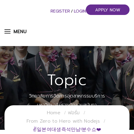
APPLY NOW
REGISTER
/
LOGIN
MENU
Topic
วิทยาลัยการจัดการอุตสาหกรรมบริการ
มหาวิทยาลัยราชภัฏสวนสุนันทา
Home
ฟอรั่ม
From Zero to Hero with Nodejs
✌일본여대생즉석만남!분수쇼❤️