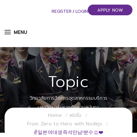
APPLY NOW
REGISTER
/
LOGIN
MENU
Topic
วิทยาลัยการจัดการอุตสาหกรรมบริการ
มหาวิทยาลัยราชภัฏสวนสุนันทา
Home
ฟอรั่ม
From Zero to Hero with Nodejs
✌일본여대생즉석만남!분수쇼❤️