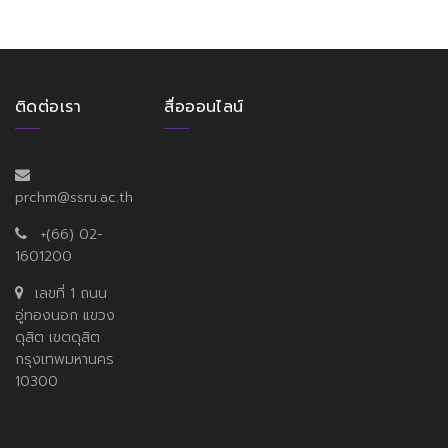
ติดต่อเรา
สื่อออนไลน์
prchm@ssru.ac.th
+(66) 02-
1601200
เลขที่ 1 ถนน
อู่ทองนอก แขวง
ดุสิต เขตดุสิต
กรุงเทพมหานคร
10300