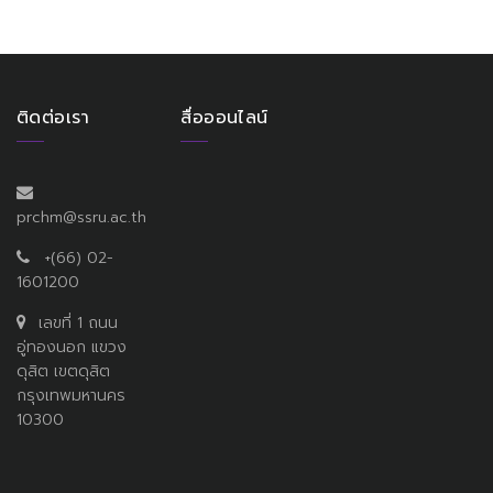
ติดต่อเรา
สื่อออนไลน์
prchm@ssru.ac.th
+(66) 02-
1601200
เลขที่ 1 ถนน
อู่ทองนอก แขวง
ดุสิต เขตดุสิต
กรุงเทพมหานคร
10300