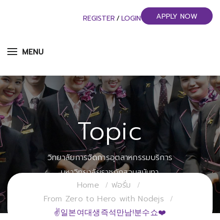
APPLY NOW
REGISTER
/
LOGIN
MENU
Topic
วิทยาลัยการจัดการอุตสาหกรรมบริการ
มหาวิทยาลัยราชภัฏสวนสุนันทา
Home
ฟอรั่ม
From Zero to Hero with Nodejs
✌일본여대생즉석만남!분수쇼❤️