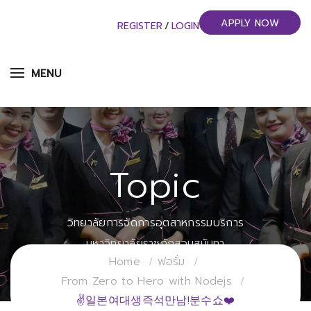
APPLY NOW
REGISTER
/
LOGIN
MENU
Topic
วิทยาลัยการจัดการอุตสาหกรรมบริการ
มหาวิทยาลัยราชภัฏสวนสุนันทา
Home
ฟอรั่ม
From Zero to Hero with Nodejs
✌일본여대생즉석만남!분수쇼❤️