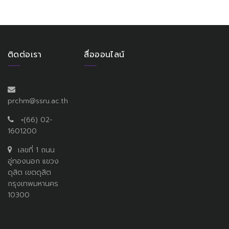
ติดต่อเรา
สื่อออนไลน์
prchm@ssru.ac.th
+(66) 02-
1601200
เลขที่ 1 ถนน
อู่ทองนอก แขวง
ดุสิต เขตดุสิต
กรุงเทพมหานคร
10300