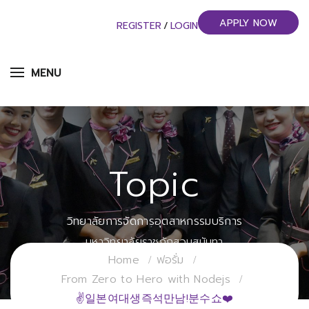
APPLY NOW
REGISTER
/
LOGIN
MENU
Topic
วิทยาลัยการจัดการอุตสาหกรรมบริการ
มหาวิทยาลัยราชภัฏสวนสุนันทา
Home
ฟอรั่ม
From Zero to Hero with Nodejs
✌일본여대생즉석만남!분수쇼❤️