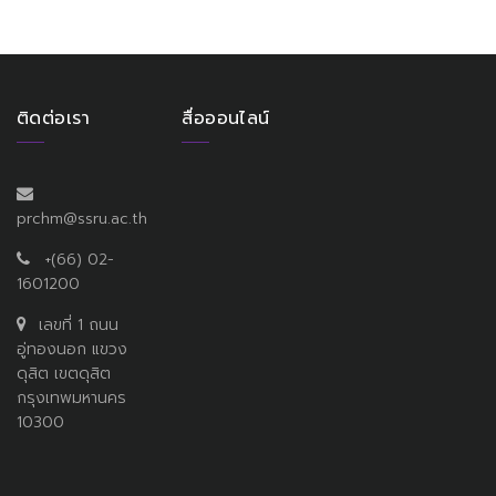
ติดต่อเรา
สื่อออนไลน์
prchm@ssru.ac.th
+(66) 02-
1601200
เลขที่ 1 ถนน
อู่ทองนอก แขวง
ดุสิต เขตดุสิต
กรุงเทพมหานคร
10300