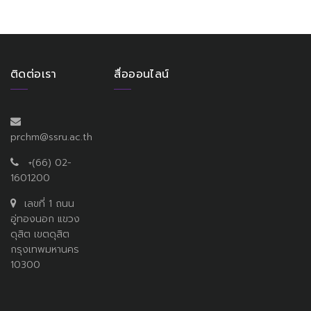
ติดต่อเรา
สื่อออนไลน์
prchm@ssru.ac.th
+(66) 02-
1601200
เลขที่ 1 ถนน
อู่ทองนอก แขวง
ดุสิต เขตดุสิต
กรุงเทพมหานคร
10300