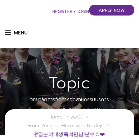
APPLY NOW
REGISTER
/
LOGIN
MENU
Topic
วิทยาลัยการจัดการอุตสาหกรรมบริการ
มหาวิทยาลัยราชภัฏสวนสุนันทา
Home
ฟอรั่ม
From Zero to Hero with Nodejs
✌일본여대생즉석만남!분수쇼❤️