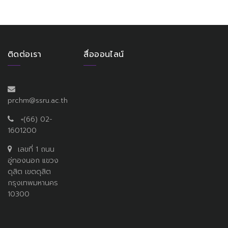
ติดต่อเรา
สื่อออนไลน์
prchm@ssru.ac.th
+(66) 02-
1601200
เลขที่ 1 ถนน
อู่ทองนอก แขวง
ดุสิต เขตดุสิต
กรุงเทพมหานคร
10300