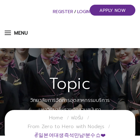
APPLY NOW
REGISTER
/
LOGIN
MENU
Topic
วิทยาลัยการจัดการอุตสาหกรรมบริการ
มหาวิทยาลัยราชภัฏสวนสุนันทา
Home
ฟอรั่ม
From Zero to Hero with Nodejs
✌일본여대생즉석만남!분수쇼❤️