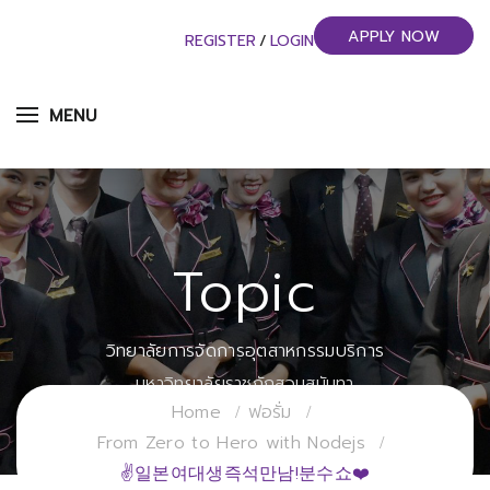
APPLY NOW
REGISTER
/
LOGIN
MENU
Topic
วิทยาลัยการจัดการอุตสาหกรรมบริการ
มหาวิทยาลัยราชภัฏสวนสุนันทา
Home
ฟอรั่ม
From Zero to Hero with Nodejs
✌일본여대생즉석만남!분수쇼❤️