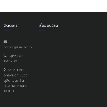
ติดต่อเรา
สื่อออนไลน์
prchm@ssru.ac.th
+(66) 02-
1601200
เลขที่ 1 ถนน
อู่ทองนอก แขวง
ดุสิต เขตดุสิต
กรุงเทพมหานคร
10300